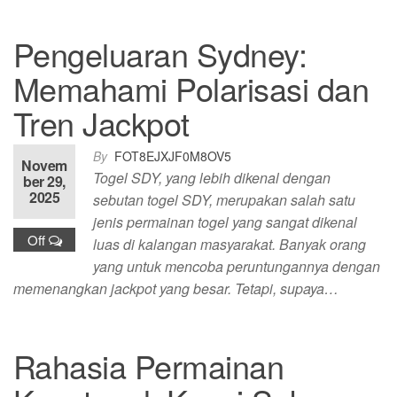
Pengeluaran Sydney:
Memahami Polarisasi dan
Tren Jackpot
By
FOT8EJXJF0M8OV5
Novem
Togel SDY, yang lebih dikenal dengan
ber 29,
2025
sebutan togel SDY, merupakan salah satu
jenis permainan togel yang sangat dikenal
Off
luas di kalangan masyarakat. Banyak orang
yang untuk mencoba peruntungannya dengan
memenangkan jackpot yang besar. Tetapi, supaya…
Rahasia Permainan