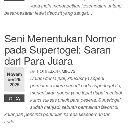
yang ingin mendapatkan kesempatan untung
besar-besaran lewat deposit yang sangat…
Seni Menentukan Nomor
pada Supertogel: Saran
dari Para Juara
By
FOT8EJXJF0M8OV5
Novem
Dalam dunia judi, khususnya seperti
ber 29,
2025
permainan lotere seperti pada supertogel itu,
menentukan nomor yang tepat dapat menjadi
Off
kunci sukses untuk para peserta. Supertogel
sudah menjadi sebuah permainan favorit di
kalangan pencinta perjudian karena kesederhanaan
serta…