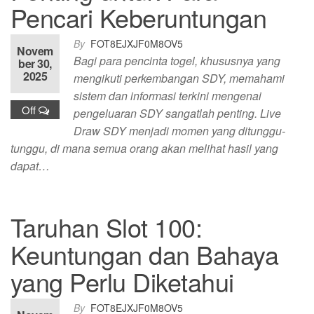
Pencari Keberuntungan
By
FOT8EJXJF0M8OV5
Novem
Bagi para pencinta togel, khususnya yang
ber 30,
2025
mengikuti perkembangan SDY, memahami
sistem dan informasi terkini mengenai
Off
pengeluaran SDY sangatlah penting. Live
Draw SDY menjadi momen yang ditunggu-
tunggu, di mana semua orang akan melihat hasil yang
dapat…
Taruhan Slot 100:
Keuntungan dan Bahaya
yang Perlu Diketahui
By
FOT8EJXJF0M8OV5