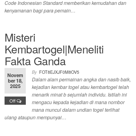
Code Indonesian Standard memberikan kemudahan dan
kenyamanan bagi para pemain…
Misteri
Kembartogel|Meneliti
Fakta Ganda
By
FOT8EJXJF0M8OV5
Novem
Dalam alam permainan angka dan nasib baik,
ber 18,
2025
kejadian kembar togel atau kembartogel telah
menarik minat b sejumlah individu. Istilah ini
Off
mengacu kepada kejadian di mana nombor
mana muncul dalam undian togel terlihat
ulang ataupun mempunyai…