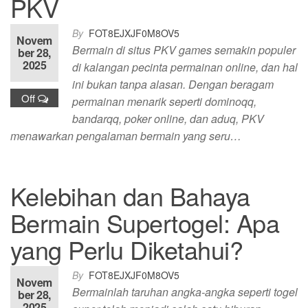
PKV
By
FOT8EJXJF0M8OV5
Novem
Bermain di situs PKV games semakin populer
ber 28,
2025
di kalangan pecinta permainan online, dan hal
ini bukan tanpa alasan. Dengan beragam
Off
permainan menarik seperti dominoqq,
bandarqq, poker online, dan aduq, PKV
menawarkan pengalaman bermain yang seru…
Kelebihan dan Bahaya
Bermain Supertogel: Apa
yang Perlu Diketahui?
By
FOT8EJXJF0M8OV5
Novem
Bermainlah taruhan angka-angka seperti togel
ber 28,
2025