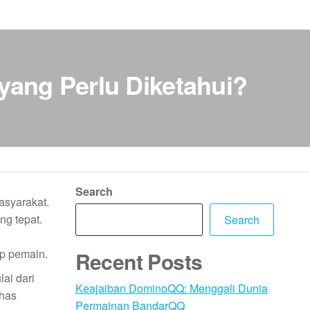
yang Perlu Diketahui?
Search
asyarakat.
g tepat.
Search
ap pemain.
Recent Posts
ai dari
Keajaiban DominoQQ: Menggali Dunia
ahas
Permainan BandarQQ