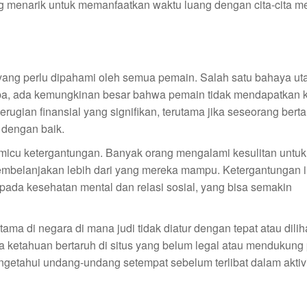
 menarik untuk memanfaatkan waktu luang dengan cita-cita m
ang perlu dipahami oleh semua pemain. Salah satu bahaya ut
rupa, ada kemungkinan besar bahwa pemain tidak mendapatkan 
rugian finansial yang signifikan, terutama jika seseorang bert
 dengan baik.
 memicu ketergantungan. Banyak orang mengalami kesulitan untuk
belanjakan lebih dari yang mereka mampu. Ketergantungan in
ada kesehatan mental dan relasi sosial, yang bisa semakin
ma di negara di mana judi tidak diatur dengan tepat atau diliha
ketahuan bertaruh di situs yang belum legal atau mendukung p
ngetahui undang-undang setempat sebelum terlibat dalam aktivi