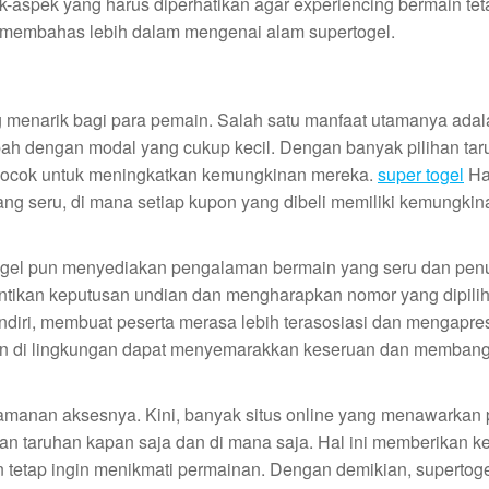
ek-aspek yang harus diperhatikan agar experiencing bermain tet
a membahas lebih dalam mengenai alam supertogel.
 menarik bagi para pemain. Salah satu manfaat utamanya adal
 dengan modal yang cukup kecil. Dengan banyak pilihan tar
 cocok untuk meningkatkan kemungkinan mereka.
super togel
Hal
ang seru, di mana setiap kupon yang dibeli memiliki kemungkin
ogel pun menyediakan pengalaman bermain yang seru dan pen
ntikan keputusan undian dan mengharapkan nomor yang dipili
diri, membuat peserta merasa lebih terasosiasi dan mengapres
ain di lingkungan dapat menyemarakkan keseruan dan memban
yamanan aksesnya. Kini, banyak situs online yang menawarkan
n taruhan kapan saja dan di mana saja. Hal ini memberikan k
n tetap ingin menikmati permainan. Dengan demikian, supertog