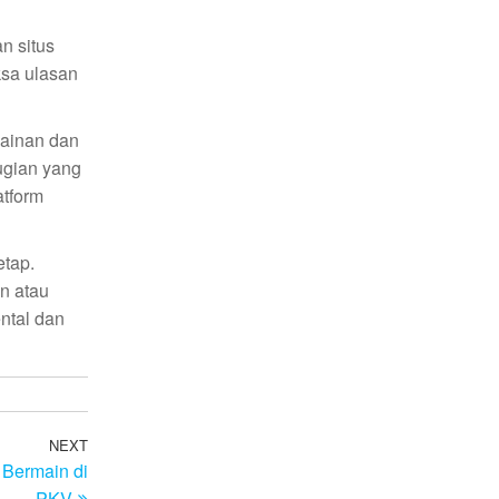
n situs
ksa ulasan
mainan dan
ugian yang
atform
etap.
n atau
ntal dan
NEXT
Next
 Bermain di
Post
PKV