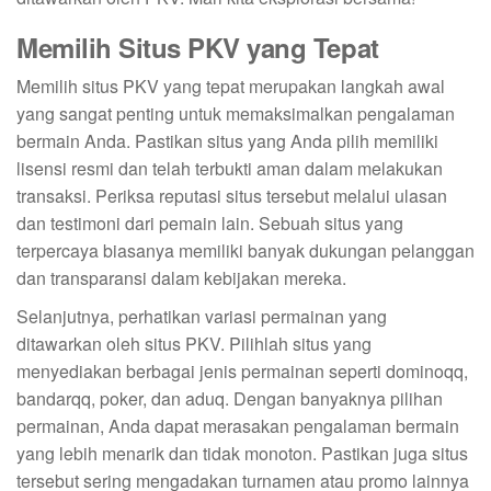
Memilih Situs PKV yang Tepat
Memilih situs PKV yang tepat merupakan langkah awal
yang sangat penting untuk memaksimalkan pengalaman
bermain Anda. Pastikan situs yang Anda pilih memiliki
lisensi resmi dan telah terbukti aman dalam melakukan
transaksi. Periksa reputasi situs tersebut melalui ulasan
dan testimoni dari pemain lain. Sebuah situs yang
terpercaya biasanya memiliki banyak dukungan pelanggan
dan transparansi dalam kebijakan mereka.
Selanjutnya, perhatikan variasi permainan yang
ditawarkan oleh situs PKV. Pilihlah situs yang
menyediakan berbagai jenis permainan seperti dominoqq,
bandarqq, poker, dan aduq. Dengan banyaknya pilihan
permainan, Anda dapat merasakan pengalaman bermain
yang lebih menarik dan tidak monoton. Pastikan juga situs
tersebut sering mengadakan turnamen atau promo lainnya