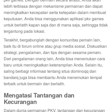
lebih terbiasa dengan mekanisme permainan dan dapat
meningkatkan kecepatan serta ketepatan dalam membuat
keputusan. Anda bisa menggunakan aplikasi pkv games
untuk berlatih kapan saja dan di mana saja, sehingga tidak
tergantung pada lokasi.
Terakhir, bergabunglah dengan komunitas pemain lain,
baik itu di forum online atau grup media sosial. Diskusikan
strategi, pengalaman, dan tips dengan sesama pemain.
Dari pengalaman orang lain, Anda bisa menemukan cara
baru untuk meningkatkan keterampilan Anda. Selain itu,
saling berbagi informasi tentang situs dominoqq dan
bandarq juga bisa membantu Anda menemukan tempat
terbaik untuk bermain dan berlatih.
Mengatasi Tantangan dan
Kecurangan
Dalam dunia permainan PKV, tantangan dan kecurangan