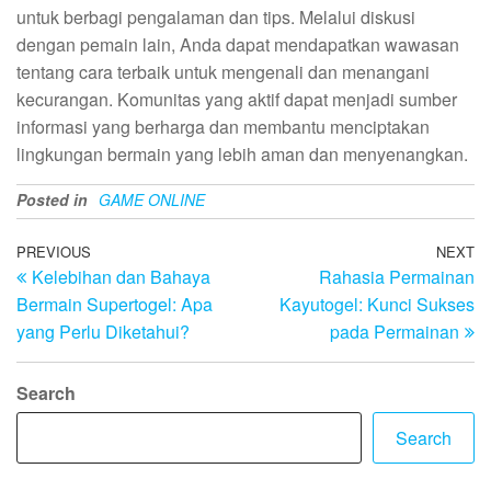
untuk berbagi pengalaman dan tips. Melalui diskusi
dengan pemain lain, Anda dapat mendapatkan wawasan
tentang cara terbaik untuk mengenali dan menangani
kecurangan. Komunitas yang aktif dapat menjadi sumber
informasi yang berharga dan membantu menciptakan
lingkungan bermain yang lebih aman dan menyenangkan.
Posted in
GAME ONLINE
Post
Previous
PREVIOUS
NEXT
N
Kelebihan dan Bahaya
Rahasia Permainan
Post
Po
navigation
Bermain Supertogel: Apa
Kayutogel: Kunci Sukses
yang Perlu Diketahui?
pada Permainan
Search
Search