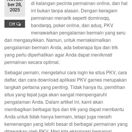
di kalangan pecinta permainan online, dan hal
ber 28,
2025
ini bukan tanpa alasan. Dengan beragam
permainan menarik seperti dominoqq,
Off
bandarqq, poker online, dan aduq, PKV
menawarkan pengalaman bermain yang seru
dan mengasyikkan. Namun, untuk memaksimalkan
pengalaman bermain Anda, ada beberapa tips dan trik
yang perlu diperhatikan agar Anda dapat menikmati
permainan secara optimal.
Sebagai pemain, mengetahui cara login ke situs PKV, cara
daftar, dan cara download aplikasi PKV games merupakan
langkah pertama yang penting. Tidak hanya itu, pemilihan
situs yang tepat juga akan sangat mempengaruhi
pengalaman Anda. Dalam artikel ini, kami akan
membagikan berbagai tips dan trik yang dapat membantu
Anda untuk tidak hanya bermain, tetapi juga meraih
kemenangan yang lebih besar di berbagai permainan yang
ditawarkan oleh PKV. Mari kita eksplorasi bersama!