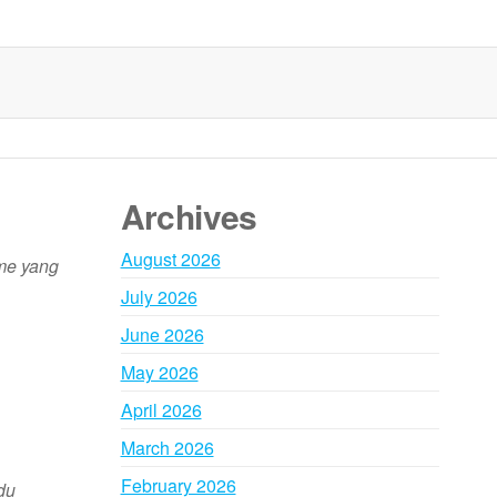
Archives
August 2026
ame yang
July 2026
June 2026
May 2026
April 2026
March 2026
February 2026
du