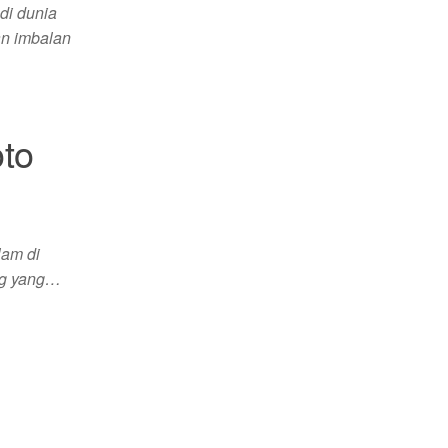
di dunia
n imbalan
to
lam di
ang yang…