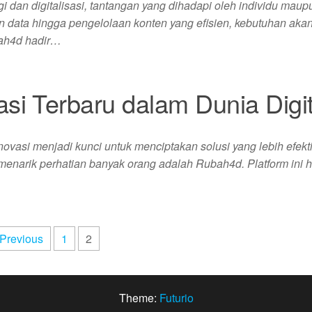
 dan digitalisasi, tantangan yang dihadapi oleh individu maup
data hingga pengelolaan konten yang efisien, kebutuhan akan
bah4d hadir…
i Terbaru dalam Dunia Digit
novasi menjadi kunci untuk menciptakan solusi yang lebih efekt
 menarik perhatian banyak orang adalah Rubah4d. Platform ini h
Previous
1
2
Theme:
Futurio