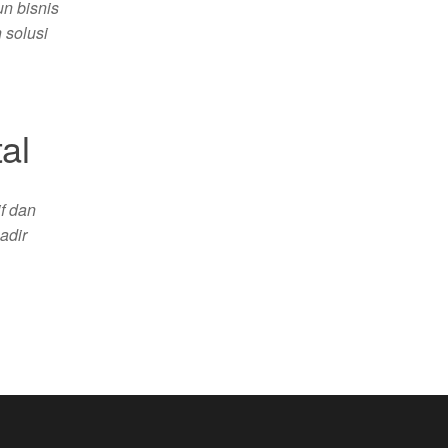
un bisnis
 solusi
al
if dan
adir