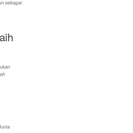
pun sebagai
aih
tukan
lah
dunia