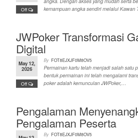
angka. Dengan akses yang mudah serta ber
kemampuan angka sendiri melalui Kawan 
Off
JWPoker Transformasi G
Digital
By
FOT8EJXJF0M8OV5
May 12,
Permainan kartu telah menjadi salah satu pe
2026
bentuk permainan ini telah mengalami tran
poker adalah kemunculan JWPoker,…
Off
Pengalaman Menyenangka
Pengalaman Peserta
By
FOT8EJXJF0M8OV5
May 12,