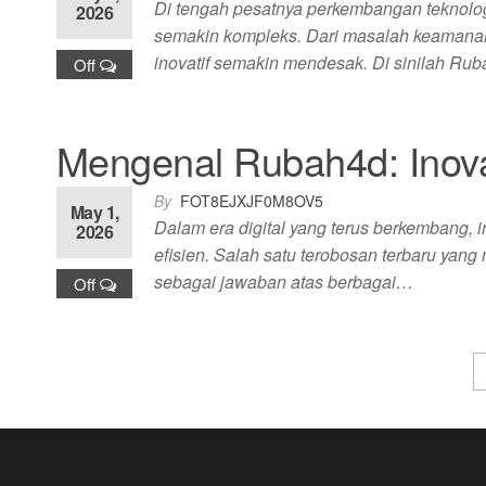
Di tengah pesatnya perkembangan teknologi
2026
semakin kompleks. Dari masalah keamanan 
inovatif semakin mendesak. Di sinilah Ru
Off
Mengenal Rubah4d: Inovas
By
FOT8EJXJF0M8OV5
May 1,
Dalam era digital yang terus berkembang, i
2026
efisien. Salah satu terobosan terbaru yang
sebagai jawaban atas berbagai…
Off
Posts
pagination