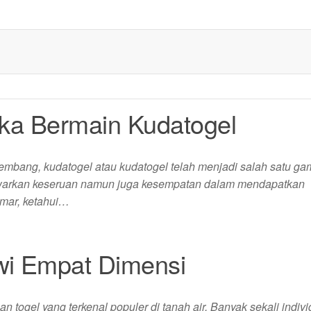
tika Bermain Kudatogel
kembang, kudatogel atau kudatogel telah menjadi salah satu g
awarkan keseruan namun juga kesempatan dalam mendapatkan
emar, ketahui…
wi Empat Dimensi
 togel yang terkenal populer di tanah air. Banyak sekali indivi