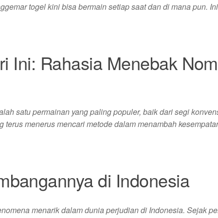
ggemar togel kini bisa bermain setiap saat dan di mana pun. I
ari Ini: Rahasia Menebak Nom
alah satu permainan yang paling populer, baik dari segi konven
ang terus menerus mencari metode dalam menambah kesempata
mbangannya di Indonesia
fenomena menarik dalam dunia perjudian di Indonesia. Sejak pe