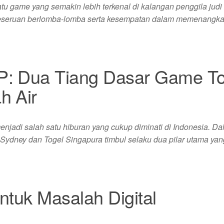
tu game yang semakin lebih terkenal di kalangan penggila judi 
eseruan berlomba-lomba serta kesempatan dalam memenangka
P: Dua Tiang Dasar Game To
h Air
enjadi salah satu hiburan yang cukup diminati di Indonesia. Da
el Sydney dan Togel Singapura timbul selaku dua pilar utama y
ntuk Masalah Digital