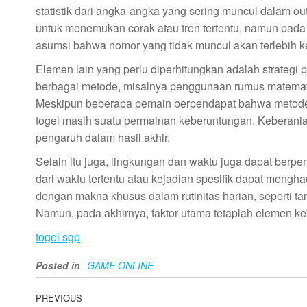
statistik dari angka-angka yang sering muncul dalam o
untuk menemukan corak atau tren tertentu, namun pada 
asumsi bahwa nomor yang tidak muncul akan terlebih k
Elemen lain yang perlu diperhitungkan adalah strateg
berbagai metode, misalnya penggunaan rumus matematis
Meskipun beberapa pemain berpendapat bahwa metode t
togel masih suatu permainan keberuntungan. Keberania
pengaruh dalam hasil akhir.
Selain itu juga, lingkungan dan waktu juga dapat ber
dari waktu tertentu atau kejadian spesifik dapat meng
dengan makna khusus dalam rutinitas harian, seperti tang
Namun, pada akhirnya, faktor utama tetaplah elemen ke
togel sgp
Posted in
GAME ONLINE
Post
Previous
PREVIOUS