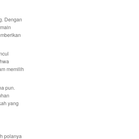
ng. Dengan
emain
emberikan
ncul
ahwa
lam memilih
na pun.
ruhan
gkah yang
ah polanya