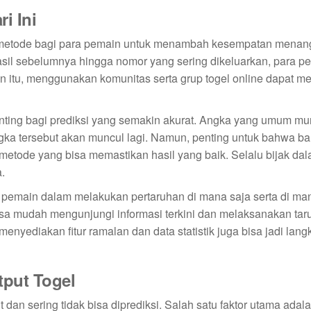
i Ini
h metode bagi para pemain untuk menambah kesempatan mena
hasil sebelumnya hingga nomor yang sering dikeluarkan, para p
 itu, menggunakan komunitas serta grup togel online dapat m
penting bagi prediksi yang semakin akurat. Angka yang umum mu
ngka tersebut akan muncul lagi. Namun, penting untuk bahwa b
 metode yang bisa memastikan hasil yang baik. Selalu bijak da
.
emain dalam melakukan pertaruhan di mana saja serta di ma
bisa mudah mengunjungi informasi terkini dan melaksanakan ta
enyediakan fitur ramalan dan data statistik juga bisa jadi lan
put Togel
dan sering tidak bisa diprediksi. Salah satu faktor utama adal