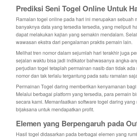
Prediksi Seni Togel Online Untuk Har
Ramalan togel online pada hari ini merupakan sebua
banyaknya data yang tersedia tersedia, yang meliputi 
dapat melakukan kajian yang semakin mendalam. Selain
wawasan ekstra dari pengalaman praktis pemain lain.
Melihat tren nomor dalam sejumlah hari terakhir juga 
sejalan waktu bisa jadi indikator bahwasanya angka-a
perjudian togel tetaplah permainan nasib dan tidak ada
nomor dan tak terlalu tergantung pada satu ramalan saja
Permainan Togel daring memberikan kenyamanan bagi p
Melalui berbagai platform yang tersedia, para pemain 
secara kami. Memanfaatkan software togel daring yang m
bijaksana untuk mendapatkan profit.
Elemen yang Berpengaruh pada Out
Hasil togel didasarkan pada berbagai elemen yang rumit 