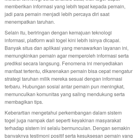
memberikan informasi yang lebih tepat kepada pemain,
jadi para pemain menjadi lebih percaya diri saat
menempatkan taruhan.
Selain itu, beriringan dengan kemajuan teknologi
informasi, platform wali togel kini lebih isinya dicapai.
Banyak situs dan aplikasi yang menawarkan layanan ini,
memungkinkan pemain agar memperoleh informasi serta
prediksi secara langsung. Fenomena ini menyediakan
manfaat tertentu, dikarenakan pemain bisa cepat mengatur
strategi taruhan milik mereka sesuai dengan informasi
terbaru. Hubungan sosial antar pemain pun meningkat,
memunculkan komunitas yang saling mendukung serta
membagikan tips.
Keberartian mengetahui perkembangan dalam sistem
togel juga nampak dari seperti keyakinan masyarakat
terhadap sistem ini selalu bermunculan. Dengan semakin
banyaknya testimoni positif serta kesuksesan pemain yang