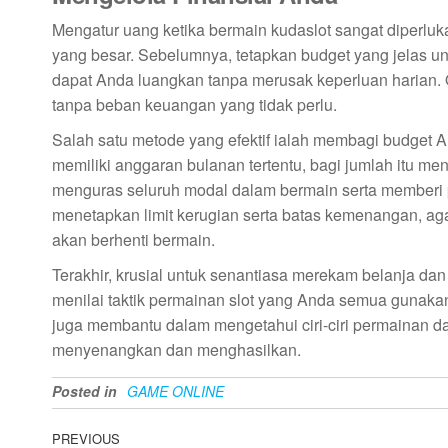
Mengatur uang ketika bermain kudaslot sangat diperl
yang besar. Sebelumnya, tetapkan budget yang jelas 
dapat Anda luangkan tanpa merusak keperluan harian. 
tanpa beban keuangan yang tidak perlu.
Salah satu metode yang efektif ialah membagi budget
memiliki anggaran bulanan tertentu, bagi jumlah itu m
menguras seluruh modal dalam bermain serta memberi pe
menetapkan limit kerugian serta batas kemenangan, aga
akan berhenti bermain.
Terakhir, krusial untuk senantiasa merekam belanja da
menilai taktik permainan slot yang Anda semua gunak
juga membantu dalam mengetahui ciri-ciri permainan d
menyenangkan dan menghasilkan.
Posted in
GAME ONLINE
Post
Previous
PREVIOUS