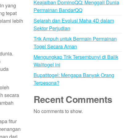
Keajaiban DominoQQ: Menggali Dunia
sin yang
Permainan BandarQQ
ng tepat
Sejarah dan Evolusi Maha 4D dalam
elami lebih
Sektor Perjudian
Trik Ampuh untuk Bermain Permainan
Togel Secara Aman
dunia.
Mengungkap Trik Tersembunyi di Balik
n
Walitogel ini
kuda
Bupatitogel: Mengapa Banyak Orang
Terpesona?
 oleh
ah secara
Recent Comments
nambah
No comments to show.
pa fitur
emenangan
gan dari