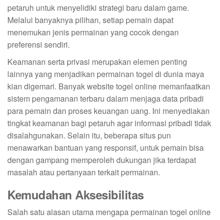
petaruh untuk menyelidiki strategi baru dalam game.
Melalui banyaknya pilihan, setiap pemain dapat
menemukan jenis permainan yang cocok dengan
preferensi sendiri.
Keamanan serta privasi merupakan elemen penting
lainnya yang menjadikan permainan togel di dunia maya
kian digemari. Banyak website togel online memanfaatkan
sistem pengamanan terbaru dalam menjaga data pribadi
para pemain dan proses keuangan uang. Ini menyediakan
tingkat keamanan bagi petaruh agar informasi pribadi tidak
disalahgunakan. Selain itu, beberapa situs pun
menawarkan bantuan yang responsif, untuk pemain bisa
dengan gampang memperoleh dukungan jika terdapat
masalah atau pertanyaan terkait permainan.
Kemudahan Aksesibilitas
Salah satu alasan utama mengapa permainan togel online