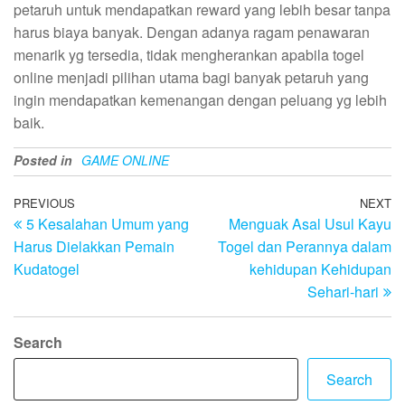
petaruh untuk mendapatkan reward yang lebih besar tanpa
harus biaya banyak. Dengan adanya ragam penawaran
menarik yg tersedia, tidak mengherankan apabila togel
online menjadi pilihan utama bagi banyak petaruh yang
ingin mendapatkan kemenangan dengan peluang yg lebih
baik.
Posted in
GAME ONLINE
Post
Previous
PREVIOUS
NEXT
N
5 Kesalahan Umum yang
Menguak Asal Usul Kayu
Post
Po
navigation
Harus Dielakkan Pemain
Togel dan Perannya dalam
Kudatogel
kehidupan Kehidupan
Sehari-hari
Search
Search