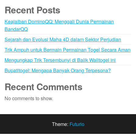
Recent Posts
Keajaiban DominoQQ: Menggali Dunia Permainan
BandarQQ
Sejarah dan Evolusi Maha 4D dalam Sektor Perjudian
Trik Ampuh untuk Bermain Permainan Togel Secara Aman
Mengungkap Trik Tersembunyi di Balik Walitogel ini
Bupatitogel: Mengapa Banyak Orang Terpesona?
Recent Comments
No comments to show.
Theme:
Futurio