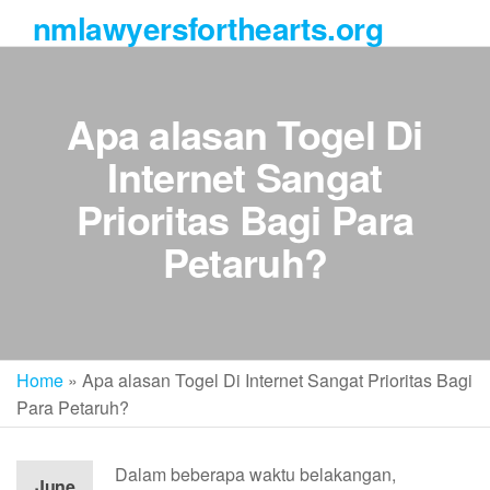
Skip
nmlawyersforthearts.org
to
the
content
Apa alasan Togel Di
Internet Sangat
Prioritas Bagi Para
Petaruh?
Home
»
Apa alasan Togel Di Internet Sangat Prioritas Bagi
Para Petaruh?
Dalam beberapa waktu belakangan,
June