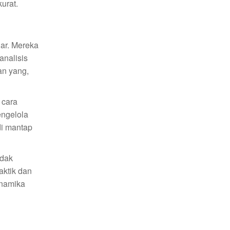
urat.
ar. Mereka
analisis
an yang,
 cara
engelola
di mantap
idak
aktik dan
inamika