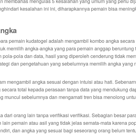
akan membahas mengulas 5 kesalahan yang umum yang perlu dij
hindari kesalahan ini ini, diharapkannya pemain bisa mening
Angka
n para pemain kudatogel adalah mengambil kombo angka secara
tuk memilih angka-angka yang para pemain anggap beruntung 
 pola-pola dan data, hasil yang diperoleh cenderung tidak me
strategi dan pengetahuan yang sebelumnya memilih angka yang
am mengambil angka sesuai dengan intuisi atau hati. Sebenarny
ng secara total kepada perasaan tanpa data yang mendukung da
ng muncul sebelumnya dan mengamati tren bisa menolong untu
dari orang lain tanpa verifikasi verifikasi. Sebagian besar pa
lain pemain atau asil yang tidak jelas semata-mata karena pop
endiri, dan angka yang sesuai bagi seseorang orang belum tentu