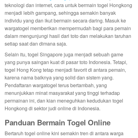
teknologi dan internet, cara untuk bermain togel Hongkong
menjadi lebih gampang, sehingga semakin banyak
individu yang dan ikut bermain secara daring. Masuk ke
wargatogel memberikan mempermudah bagi para pemain
dalam mengunjungi hasil dari toto dan melakukan taruhan
setiap saat dan dimana saja.
Selain itu, togel Singapore juga menjadi sebuah game
yang punya saingan kuat di pasar toto Indonesia. Tetapi,
togel Hong Kong tetap menjadi favorit di antara pemain,
karena nama baiknya yang solid dan sistem yang.
Pendaftaran wargatogel terus bertambah, yang
menunjukkan minat masyarakat yang tinggi terhadap
permainan ini, dan kian meneguhkan kedudukan togel
Hongkong di sektor judi online di Indonesia.
Panduan Bermain Togel Online
Bertaruh togel online kini semakin tren di antara warga