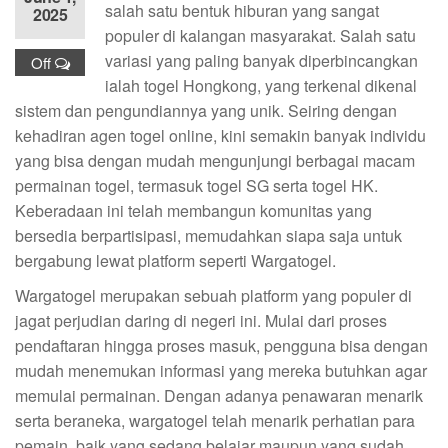
salah satu bentuk hiburan yang sangat
2025
populer di kalangan masyarakat. Salah satu
variasi yang paling banyak diperbincangkan
Off
ialah togel Hongkong, yang terkenal dikenal
sistem dan pengundiannya yang unik. Seiring dengan
kehadiran agen togel online, kini semakin banyak individu
yang bisa dengan mudah mengunjungi berbagai macam
permainan togel, termasuk togel SG serta togel HK.
Keberadaan ini telah membangun komunitas yang
bersedia berpartisipasi, memudahkan siapa saja untuk
bergabung lewat platform seperti Wargatogel.
Wargatogel merupakan sebuah platform yang populer di
jagat perjudian daring di negeri ini. Mulai dari proses
pendaftaran hingga proses masuk, pengguna bisa dengan
mudah menemukan informasi yang mereka butuhkan agar
memulai permainan. Dengan adanya penawaran menarik
serta beraneka, wargatogel telah menarik perhatian para
pemain, baik yang sedang belajar maupun yang sudah