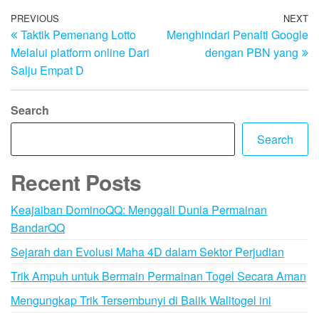
Post
Previous
PREVIOUS
NEXT
N
Taktik Pemenang Lotto
Menghindari Penalti Google
Post
Po
navigation
Melalui platform online Dari
dengan PBN yang
Salju Empat D
Search
Search
Recent Posts
Keajaiban DominoQQ: Menggali Dunia Permainan
BandarQQ
Sejarah dan Evolusi Maha 4D dalam Sektor Perjudian
Trik Ampuh untuk Bermain Permainan Togel Secara Aman
Mengungkap Trik Tersembunyi di Balik Walitogel ini