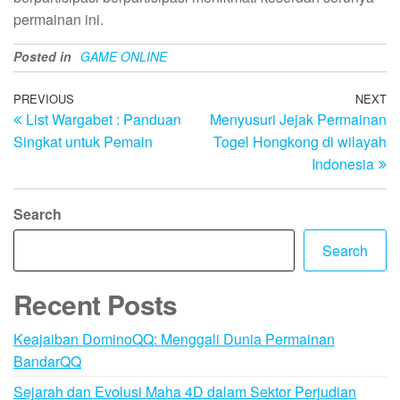
permainan ini.
Posted in
GAME ONLINE
Post
Previous
PREVIOUS
NEXT
N
List Wargabet : Panduan
Menyusuri Jejak Permainan
Post
Po
navigation
Singkat untuk Pemain
Togel Hongkong di wilayah
Indonesia
Search
Search
Recent Posts
Keajaiban DominoQQ: Menggali Dunia Permainan
BandarQQ
Sejarah dan Evolusi Maha 4D dalam Sektor Perjudian