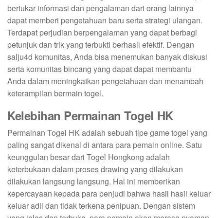
bertukar informasi dan pengalaman dari orang lainnya
dapat memberi pengetahuan baru serta strategi ulangan.
Terdapat perjudian berpengalaman yang dapat berbagi
petunjuk dan trik yang terbukti berhasil efektif. Dengan
salju4d komunitas, Anda bisa menemukan banyak diskusi
serta komunitas bincang yang dapat dapat membantu
Anda dalam meningkatkan pengetahuan dan menambah
keterampilan bermain togel.
Kelebihan Permainan Togel HK
Permainan Togel HK adalah sebuah tipe game togel yang
paling sangat dikenal di antara para pemain online. Satu
keunggulan besar dari Togel Hongkong adalah
keterbukaan dalam proses drawing yang dilakukan
dilakukan langsung langsung. Hal ini memberikan
kepercayaan kepada para penjudi bahwa hasil hasil keluar
keluar adil dan tidak terkena penipuan. Dengan sistem
yang jelas dan terbuka, para pemain akan merasa nyaman