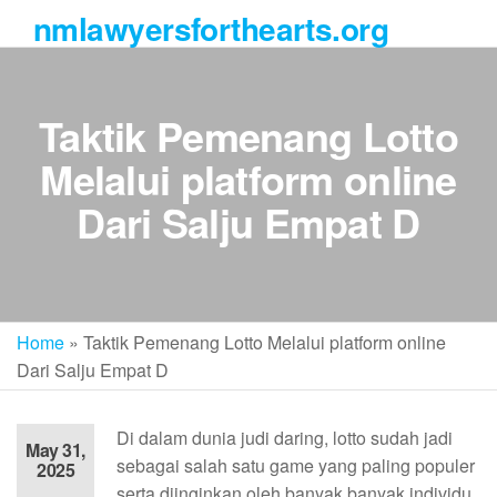
Skip
nmlawyersforthearts.org
to
the
content
Taktik Pemenang Lotto
Melalui platform online
Dari Salju Empat D
Home
»
Taktik Pemenang Lotto Melalui platform online
Dari Salju Empat D
Di dalam dunia judi daring, lotto sudah jadi
May 31,
sebagai salah satu game yang paling populer
2025
serta diinginkan oleh banyak banyak individu.