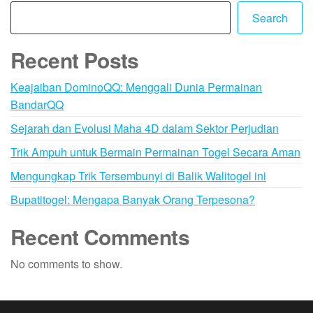
Search
Recent Posts
Keajaiban DominoQQ: Menggali Dunia Permainan
BandarQQ
Sejarah dan Evolusi Maha 4D dalam Sektor Perjudian
Trik Ampuh untuk Bermain Permainan Togel Secara Aman
Mengungkap Trik Tersembunyi di Balik Walitogel ini
Bupatitogel: Mengapa Banyak Orang Terpesona?
Recent Comments
No comments to show.