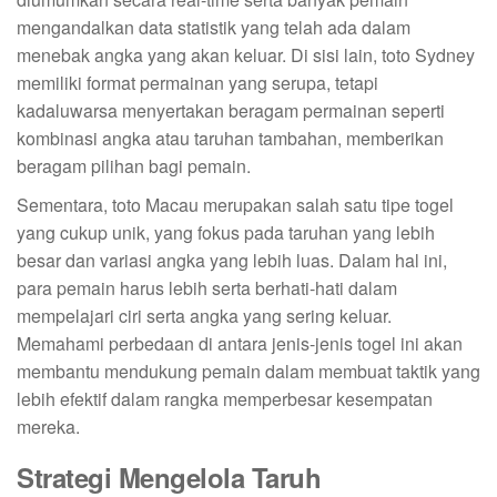
mengandalkan data statistik yang telah ada dalam
menebak angka yang akan keluar. Di sisi lain, toto Sydney
memiliki format permainan yang serupa, tetapi
kadaluwarsa menyertakan beragam permainan seperti
kombinasi angka atau taruhan tambahan, memberikan
beragam pilihan bagi pemain.
Sementara, toto Macau merupakan salah satu tipe togel
yang cukup unik, yang fokus pada taruhan yang lebih
besar dan variasi angka yang lebih luas. Dalam hal ini,
para pemain harus lebih serta berhati-hati dalam
mempelajari ciri serta angka yang sering keluar.
Memahami perbedaan di antara jenis-jenis togel ini akan
membantu mendukung pemain dalam membuat taktik yang
lebih efektif dalam rangka memperbesar kesempatan
mereka.
Strategi Mengelola Taruh