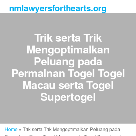
Skip
nmlawyersforthearts.org
to
the
content
Trik serta Trik
Mengoptimalkan
Peluang pada
Permainan Togel Togel
Macau serta Togel
Supertogel
Home
»
Trik serta Trik Mengoptimalkan Peluang pada