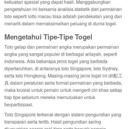
kekuatan spesial yang dapat hasil. Menggabungkan
pengetahuan ini bersama analisis statistik dari permainan
toto seperti lotto macau bisa adalah pendekatan yang dan
menarik dalam memaksimalkan peluang di dunia togel.
Mengetahui Tipe-Tipe Togel
Toto gelap dan permainan angka merupakan permainan
angka yang sangat populer di berbagai wilayah, seperti
Indonesia. Ada beberapa jenis togel yang berbeda
dipertaruhkan, di antaranya toto Singapore, toto Sydney,
serta toto Hongkong. Masing-masing jenis togel ini dil配工
具 dalam peraturan serta format permainan yang berbeda,
maka krusial untuk pemain untuk mengerti ciri khas setiap
tiap tipe sebelum mereka memutuskan untuk
berpartisipasi.
Toto Singapore terkenal dengan sistem pengundian yang
transparan serta tertib. Hasil pengundian sering
diumumkan secara real-time serta banyak pemain