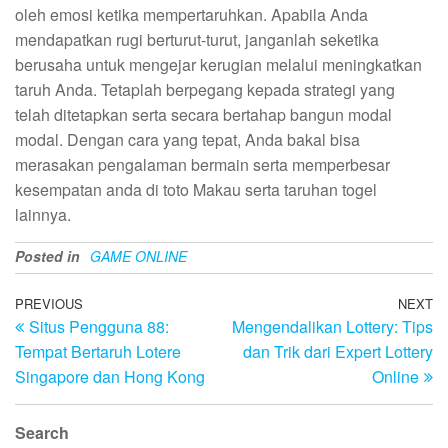
oleh emosi ketika mempertaruhkan. Apabila Anda
mendapatkan rugi berturut-turut, janganlah seketika
berusaha untuk mengejar kerugian melalui meningkatkan
taruh Anda. Tetaplah berpegang kepada strategi yang
telah ditetapkan serta secara bertahap bangun modal
modal. Dengan cara yang tepat, Anda bakal bisa
merasakan pengalaman bermain serta memperbesar
kesempatan anda di toto Makau serta taruhan togel
lainnya.
Posted in
GAME ONLINE
Post
Previous
PREVIOUS
NEXT
N
Situs Pengguna 88:
Mengendalikan Lottery: Tips
Post
Po
navigation
Tempat Bertaruh Lotere
dan Trik dari Expert Lottery
Singapore dan Hong Kong
Online
Search