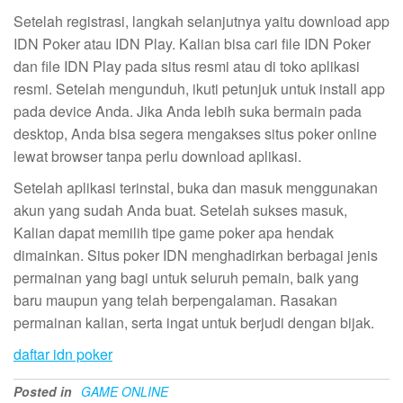
Setelah registrasi, langkah selanjutnya yaitu download app
IDN Poker atau IDN Play. Kalian bisa cari file IDN Poker
dan file IDN Play pada situs resmi atau di toko aplikasi
resmi. Setelah mengunduh, ikuti petunjuk untuk install app
pada device Anda. Jika Anda lebih suka bermain pada
desktop, Anda bisa segera mengakses situs poker online
lewat browser tanpa perlu download aplikasi.
Setelah aplikasi terinstal, buka dan masuk menggunakan
akun yang sudah Anda buat. Setelah sukses masuk,
Kalian dapat memilih tipe game poker apa hendak
dimainkan. Situs poker IDN menghadirkan berbagai jenis
permainan yang bagi untuk seluruh pemain, baik yang
baru maupun yang telah berpengalaman. Rasakan
permainan kalian, serta ingat untuk berjudi dengan bijak.
daftar idn poker
Posted in
GAME ONLINE