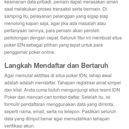
keamanan data pribadi, pemain dapat merasakan aman
saat melakukan proses transaksi serta bermain. Di
samping itu, pelayanan pelanggan yang sigap siap
menolong kapan saja, agar jika ada masalah atau
pertanyaan lainnya, para pemain akan peroleh
pertolongan dengan cepat. Seluruh fitur ini membuat situs
poker IDN sebagai pilihan yang tepat untuk para
penggemar poker online.
Langkah Mendaftar dan Bertaruh
Agar memulai aktifitas di situs poker IDN, tahap awal
adalah adalah mendaftar. Tahapan registrasi amat simpel
dan kilat. Anda cuma butuh mengunjungi situs resmi IDN
Poker dan mencari-cari tombol daftar. Setelah itu, isi
formulir pendaftaran menggunakan data yang diminta,
seperti nama, email, serta no telepon. Pastikan seluruh
data yang diinput benar agar memudahkan tahapan
verifikasi akun.