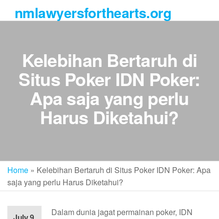
Skip
nmlawyersforthearts.org
to
the
content
Kelebihan Bertaruh di
Situs Poker IDN Poker:
Apa saja yang perlu
Harus Diketahui?
Home
»
Kelebihan Bertaruh di Situs Poker IDN Poker: Apa
saja yang perlu Harus Diketahui?
Dalam dunia jagat permainan poker, IDN
July 9,