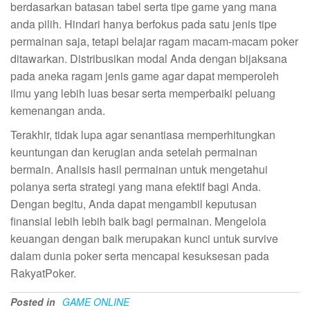
berdasarkan batasan tabel serta tipe game yang mana
anda pilih. Hindari hanya berfokus pada satu jenis tipe
permainan saja, tetapi belajar ragam macam-macam poker
ditawarkan. Distribusikan modal Anda dengan bijaksana
pada aneka ragam jenis game agar dapat memperoleh
ilmu yang lebih luas besar serta memperbaiki peluang
kemenangan anda.
Terakhir, tidak lupa agar senantiasa memperhitungkan
keuntungan dan kerugian anda setelah permainan
bermain. Analisis hasil permainan untuk mengetahui
polanya serta strategi yang mana efektif bagi Anda.
Dengan begitu, Anda dapat mengambil keputusan
finansial lebih lebih baik bagi permainan. Mengelola
keuangan dengan baik merupakan kunci untuk survive
dalam dunia poker serta mencapai kesuksesan pada
RakyatPoker.
Posted in
GAME ONLINE