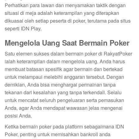
Perhatikan para lawan dan menyamakan taktik dengan
situasi di meja adalah keterampilan yang diterapkan
dikuasai oleh setiap peserta di poker, terutama pada situs
seperti IDN Play.
Mengelola Uang Saat Bermain Poker
Satu elemen sukses dalam bermain poker di RakyatPoker
ialah keterampilan dalam mengelola uang. Anda harus
membuat batasan spesifik agar bermain dan bertekad
untuk melampaui melebihi anggaran tersebut. Dengan
demikian, Anda bisa menghargai permainan tanpa
tekanan dari kesalahan yang tanpa terkendali. Selalu
untuk mencatat seluruh pengeluaran serta pemasukan
Anda, agar Anda mendapat wawasan jelas mengenai
posisi Anda.
Ketika bermain poker pada platform sebagaimana IDN
Poker, penting untuk memisahkan bankroll anda