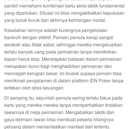
sambil memahami kombinasi kartu serta taktik fundamental
yang diperlukan. Situasi ini bisa mengakibatkan keputusan
yang buruk buruk dan akhirnya kehilangan modal.
Kesalahan lainnya adalah kurangnya pengelolaan
bankroll dengan efektif. Pemain pemula kerap sangat
serakah atau tidak sabar, sehingga mereka mengeluarkan
terlalu banyak uang pada permainan tanpa memikirkan
kapan harus stop. Menetapkan batasan dalam permainan
merupakan kunci bagi menghadirkan permainan dan
mencegah kerugian besar. Ini krusial supaya pemain bisa
menikmati pengalaman di dalam platform IDN Poker tanpa
tertekan oleh stres keuangan.
Di samping itu, sejumlah pemula sering terlalu fokus pada
kartu yang mereka mereka tanpa memperhatikan tindakan
lawannya di meja permainan. Mengabaikan taktik dan
gaya bermain lawan bisa membuat peserta hilangnya
peluang dalam memanfaatkan manfaat dari tertentu.