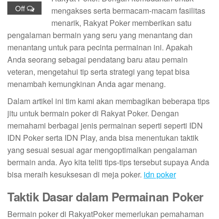
Off
mengakses serta bermacam-macam fasilitas
menarik, Rakyat Poker memberikan satu
pengalaman bermain yang seru yang menantang dan
menantang untuk para pecinta permainan ini. Apakah
Anda seorang sebagai pendatang baru atau pemain
veteran, mengetahui tip serta strategi yang tepat bisa
menambah kemungkinan Anda agar menang.
Dalam artikel ini tim kami akan membagikan beberapa tips
jitu untuk bermain poker di Rakyat Poker. Dengan
memahami berbagai jenis permainan seperti seperti IDN
IDN Poker serta IDN Play, anda bisa menentukan taktik
yang sesuai sesuai agar mengoptimalkan pengalaman
bermain anda. Ayo kita teliti tips-tips tersebut supaya Anda
bisa meraih kesuksesan di meja poker.
idn poker
Taktik Dasar dalam Permainan Poker
Bermain poker di RakyatPoker memerlukan pemahaman