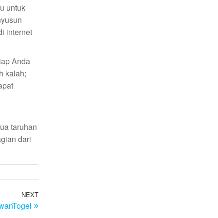
u untuk
enyusun
 internet
siap Anda
h kalah;
apat
i
ua taruhan
gian dari
NEXT
Next
awanTogel
Post