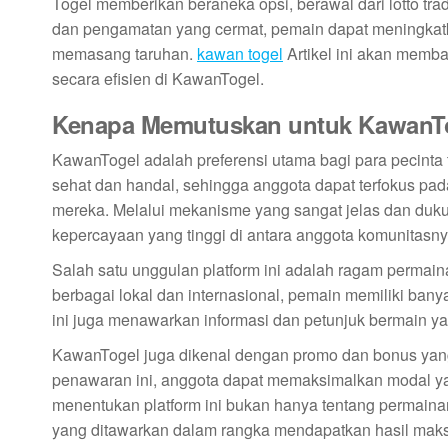
Togel memberikan beraneka opsi, berawal dari lotto tra
dan pengamatan yang cermat, pemain dapat meningkatka
memasang taruhan.
kawan togel
Artikel ini akan memb
secara efisien di KawanTogel.
Kenapa Memutuskan untuk KawanT
KawanTogel adalah preferensi utama bagi para pecinta
sehat dan handal, sehingga anggota dapat terfokus pada
mereka. Melalui mekanisme yang sangat jelas dan duku
kepercayaan yang tinggi di antara anggota komunitasny
Salah satu unggulan platform ini adalah ragam permain
berbagai lokal dan internasional, pemain memiliki bany
ini juga menawarkan informasi dan petunjuk bermain 
KawanTogel juga dikenal dengan promo dan bonus yan
penawaran ini, anggota dapat memaksimalkan modal yan
menentukan platform ini bukan hanya tentang permaina
yang ditawarkan dalam rangka mendapatkan hasil maks