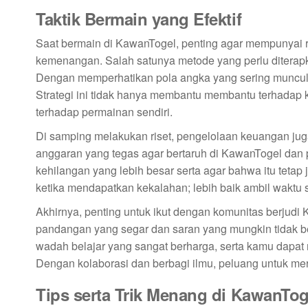
Taktik Bermain yang Efektif
Saat bermain di KawanTogel, penting agar mempunyai 
kemenangan. Salah satunya metode yang perlu diterapka
Dengan memperhatikan pola angka yang sering muncul, 
Strategi ini tidak hanya membantu membantu terhadap
terhadap permainan sendiri.
Di samping melakukan riset, pengelolaan keuangan jug
anggaran yang tegas agar bertaruh di KawanTogel dan p
kehilangan yang lebih besar serta agar bahwa itu tetap
ketika mendapatkan kekalahan; lebih baik ambil waktu 
Akhirnya, penting untuk ikut dengan komunitas berjud
pandangan yang segar dan saran yang mungkin tidak b
wadah belajar yang sangat berharga, serta kamu dapat
Dengan kolaborasi dan berbagi ilmu, peluang untuk m
Tips serta Trik Menang di KawanTog