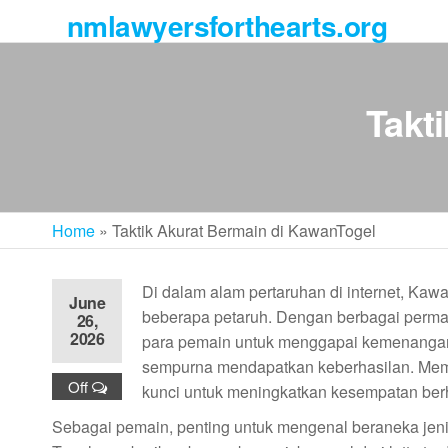
Skip
nmlawyersforthearts.org
to
the
content
Takt
Home
»
Taktik Akurat Bermain di KawanTogel
Di dalam alam pertaruhan di internet, Kaw
June
beberapa petaruh. Dengan berbagai perma
26,
2026
para pemain untuk menggapai kemenangan me
sempurna mendapatkan keberhasilan. Mema
Off
kunci untuk meningkatkan kesempatan berh
Sebagai pemain, penting untuk mengenal beraneka jeni