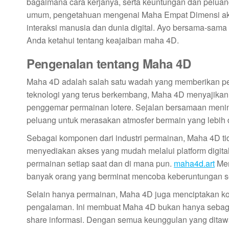
bagaimana cara kerjanya, serta keuntungan dan peluang
umum, pengetahuan mengenai Maha Empat Dimensi ak
interaksi manusia dan dunia digital. Ayo bersama-sama 
Anda ketahui tentang keajaiban maha 4D.
Pengenalan tentang Maha 4D
Maha 4D adalah salah satu wadah yang memberikan pe
teknologi yang terus berkembang, Maha 4D menyajikan be
penggemar permainan lotere. Sejalan bersamaan meni
peluang untuk merasakan atmosfer bermain yang lebi
Sebagai komponen dari industri permainan, Maha 4D ti
menyediakan akses yang mudah melalui platform digital
permainan setiap saat dan di mana pun.
maha4d.art
Men
banyak orang yang berminat mencoba keberuntungan se
Selain hanya permainan, Maha 4D juga menciptakan komu
pengalaman. Ini membuat Maha 4D bukan hanya sebagai 
share informasi. Dengan semua keunggulan yang ditaw