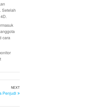
kan
. Setelah
 4D.
ermasuk
 anggota
i cara
onitor
t
NEXT
Next
 Penjudi
Post