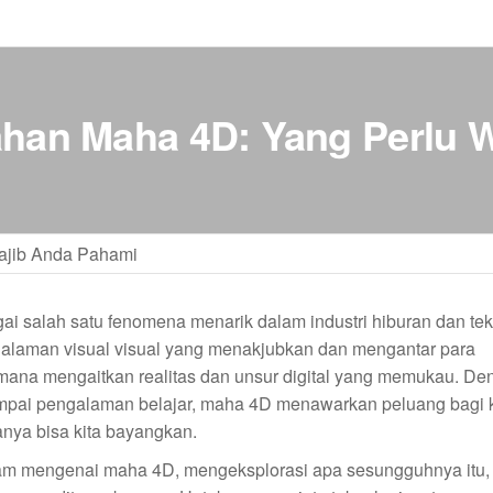
han Maha 4D: Yang Perlu 
ajib Anda Pahami
 salah satu fenomena menarik dalam industri hiburan dan tek
galaman visual visual yang menakjubkan dan mengantar para
mana mengaitkan realitas dan unsur digital yang memukau. De
sampai pengalaman belajar, maha 4D menawarkan peluang bagi k
nya bisa kita bayangkan.
lam mengenai maha 4D, mengeksplorasi apa sesungguhnya itu,