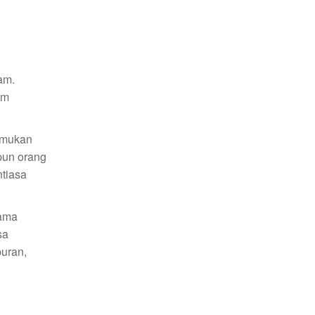
am.
am
emukan
apun orang
tiasa
sama
sa
uran,