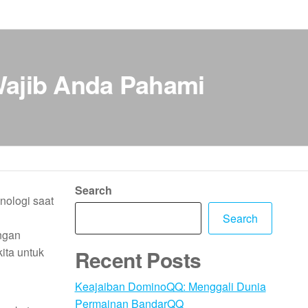
Wajib Anda Pahami
Search
nologi saat
Search
ngan
ita untuk
Recent Posts
Keajaiban DominoQQ: Menggali Dunia
Permainan BandarQQ