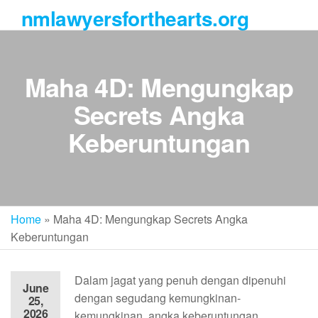
Skip
nmlawyersforthearts.org
to
the
content
Maha 4D: Mengungkap
Secrets Angka
Keberuntungan
Home
»
Maha 4D: Mengungkap Secrets Angka
Keberuntungan
Dalam jagat yang penuh dengan dipenuhi
June
dengan segudang kemungkinan-
25,
2026
kemungkinan, angka keberuntungan