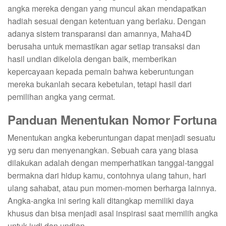
angka mereka dengan yang muncul akan mendapatkan
hadiah sesuai dengan ketentuan yang berlaku. Dengan
adanya sistem transparansi dan amannya, Maha4D
berusaha untuk memastikan agar setiap transaksi dan
hasil undian dikelola dengan baik, memberikan
kepercayaan kepada pemain bahwa keberuntungan
mereka bukanlah secara kebetulan, tetapi hasil dari
pemilihan angka yang cermat.
Panduan Menentukan Nomor Fortuna
Menentukan angka keberuntungan dapat menjadi sesuatu
yg seru dan menyenangkan. Sebuah cara yang biasa
dilakukan adalah dengan memperhatikan tanggal-tanggal
bermakna dari hidup kamu, contohnya ulang tahun, hari
ulang sahabat, atau pun momen-momen berharga lainnya.
Angka-angka ini sering kali ditangkap memiliki daya
khusus dan bisa menjadi asal inspirasi saat memilih angka
untuk judi dan undian.