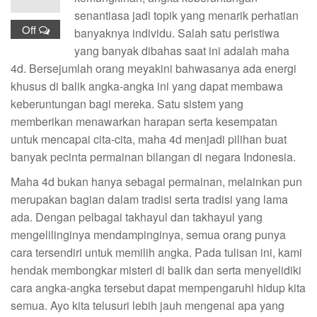
senantiasa jadi topik yang menarik perhatian
Off
banyaknya individu. Salah satu peristiwa
yang banyak dibahas saat ini adalah maha
4d. Bersejumlah orang meyakini bahwasanya ada energi
khusus di balik angka-angka ini yang dapat membawa
keberuntungan bagi mereka. Satu sistem yang
memberikan menawarkan harapan serta kesempatan
untuk mencapai cita-cita, maha 4d menjadi pilihan buat
banyak pecinta permainan bilangan di negara Indonesia.
Maha 4d bukan hanya sebagai permainan, melainkan pun
merupakan bagian dalam tradisi serta tradisi yang lama
ada. Dengan pelbagai takhayul dan takhayul yang
mengelilinginya mendampinginya, semua orang punya
cara tersendiri untuk memilih angka. Pada tulisan ini, kami
hendak membongkar misteri di balik dan serta menyelidiki
cara angka-angka tersebut dapat mempengaruhi hidup kita
semua. Ayo kita telusuri lebih jauh mengenai apa yang