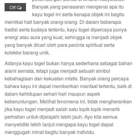
Banyak yang penasaran mengenai apa itu
Off
kayu togel ini serta kenapa objek ini begitu
memikat hati banyak orang-orang. Di dalam beberapa
tradisi serta budaya tertentu, kayu togel dipercaya punya
energi atau aura yang kuat, sehingga ia menjadi objek
yang banyak dicari oleh para pecinta spiritual serta
kolektor barang unik.
Adanya kayu togel bukan hanya sederhana sebagai bahan
alami semata, tetapi juga menjadi sebuah simbol
kebahagiaan dan kekuatan mistis. Banyak orang percaya
bahwa kayu ini dapat memberikan manfaat tertentu, baik di
dalam kehidupan sehari-hari maupun aspek
keberuntungan. Melihat fenomena ini, tidak mengherankan
jika kayu togel menjadi salah satu topik topik menarik
perhatian untuk dijelajahi lebih jauh. Ayo kita semua
menyelidiki lebih lanjut mengapa kayu togel dapat
menggugah minat begitu banyak individu.