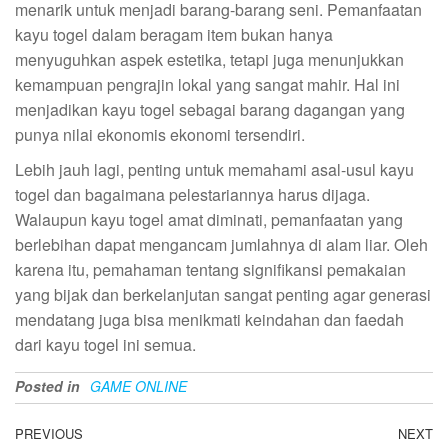
menarik untuk menjadi barang-barang seni. Pemanfaatan
kayu togel dalam beragam item bukan hanya
menyuguhkan aspek estetika, tetapi juga menunjukkan
kemampuan pengrajin lokal yang sangat mahir. Hal ini
menjadikan kayu togel sebagai barang dagangan yang
punya nilai ekonomis ekonomi tersendiri.
Lebih jauh lagi, penting untuk memahami asal-usul kayu
togel dan bagaimana pelestariannya harus dijaga.
Walaupun kayu togel amat diminati, pemanfaatan yang
berlebihan dapat mengancam jumlahnya di alam liar. Oleh
karena itu, pemahaman tentang signifikansi pemakaian
yang bijak dan berkelanjutan sangat penting agar generasi
mendatang juga bisa menikmati keindahan dan faedah
dari kayu togel ini semua.
Posted in
GAME ONLINE
Post
Previous
PREVIOUS
NEXT
N