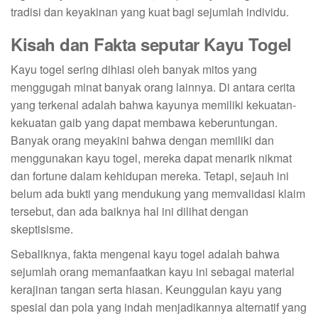
tradisi dan keyakinan yang kuat bagi sejumlah individu.
Kisah dan Fakta seputar Kayu Togel
Kayu togel sering dihiasi oleh banyak mitos yang
menggugah minat banyak orang lainnya. Di antara cerita
yang terkenal adalah bahwa kayunya memiliki kekuatan-
kekuatan gaib yang dapat membawa keberuntungan.
Banyak orang meyakini bahwa dengan memiliki dan
menggunakan kayu togel, mereka dapat menarik nikmat
dan fortune dalam kehidupan mereka. Tetapi, sejauh ini
belum ada bukti yang mendukung yang memvalidasi klaim
tersebut, dan ada baiknya hal ini dilihat dengan
skeptisisme.
Sebaliknya, fakta mengenai kayu togel adalah bahwa
sejumlah orang memanfaatkan kayu ini sebagai material
kerajinan tangan serta hiasan. Keunggulan kayu yang
spesial dan pola yang indah menjadikannya alternatif yang