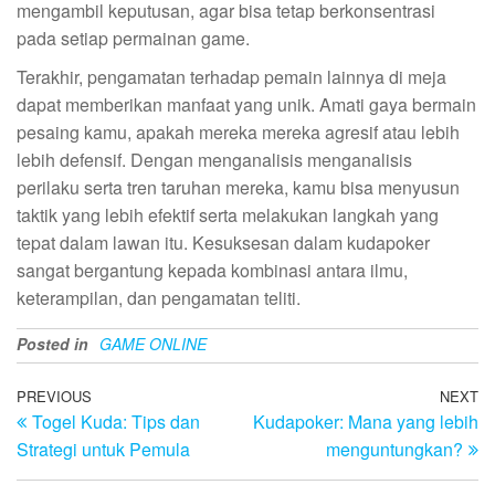
mengambil keputusan, agar bisa tetap berkonsentrasi
pada setiap permainan game.
Terakhir, pengamatan terhadap pemain lainnya di meja
dapat memberikan manfaat yang unik. Amati gaya bermain
pesaing kamu, apakah mereka mereka agresif atau lebih
lebih defensif. Dengan menganalisis menganalisis
perilaku serta tren taruhan mereka, kamu bisa menyusun
taktik yang lebih efektif serta melakukan langkah yang
tepat dalam lawan itu. Kesuksesan dalam kudapoker
sangat bergantung kepada kombinasi antara ilmu,
keterampilan, dan pengamatan teliti.
Posted in
GAME ONLINE
Post
Previous
PREVIOUS
NEXT
N
Togel Kuda: Tips dan
Kudapoker: Mana yang lebih
Post
Po
navigation
Strategi untuk Pemula
menguntungkan?