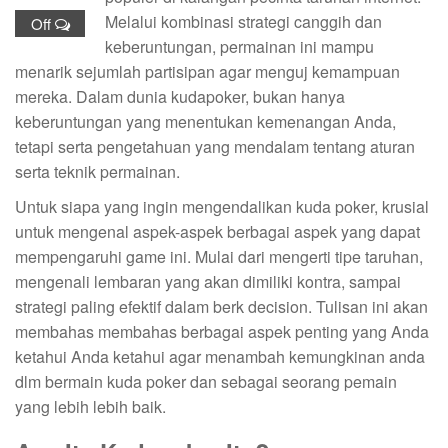
Melalui kombinasi strategi canggih dan
Off
keberuntungan, permainan ini mampu
menarik sejumlah partisipan agar menguj kemampuan
mereka. Dalam dunia kudapoker, bukan hanya
keberuntungan yang menentukan kemenangan Anda,
tetapi serta pengetahuan yang mendalam tentang aturan
serta teknik permainan.
Untuk siapa yang ingin mengendalikan kuda poker, krusial
untuk mengenal aspek-aspek berbagai aspek yang dapat
mempengaruhi game ini. Mulai dari mengerti tipe taruhan,
mengenali lembaran yang akan dimiliki kontra, sampai
strategi paling efektif dalam berk decision. Tulisan ini akan
membahas membahas berbagai aspek penting yang Anda
ketahui Anda ketahui agar menambah kemungkinan anda
dlm bermain kuda poker dan sebagai seorang pemain
yang lebih lebih baik.