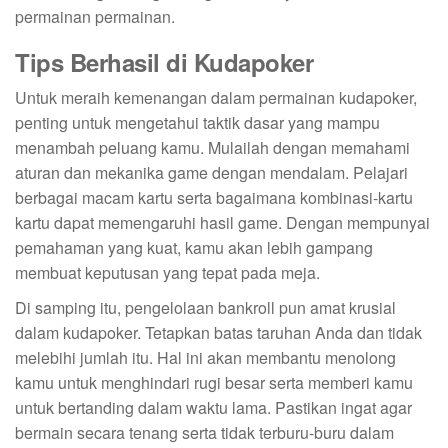
permainan permainan.
Tips Berhasil di Kudapoker
Untuk meraih kemenangan dalam permainan kudapoker,
penting untuk mengetahui taktik dasar yang mampu
menambah peluang kamu. Mulailah dengan memahami
aturan dan mekanika game dengan mendalam. Pelajari
berbagai macam kartu serta bagaimana kombinasi-kartu
kartu dapat memengaruhi hasil game. Dengan mempunyai
pemahaman yang kuat, kamu akan lebih gampang
membuat keputusan yang tepat pada meja.
Di samping itu, pengelolaan bankroll pun amat krusial
dalam kudapoker. Tetapkan batas taruhan Anda dan tidak
melebihi jumlah itu. Hal ini akan membantu menolong
kamu untuk menghindari rugi besar serta memberi kamu
untuk bertanding dalam waktu lama. Pastikan ingat agar
bermain secara tenang serta tidak terburu-buru dalam