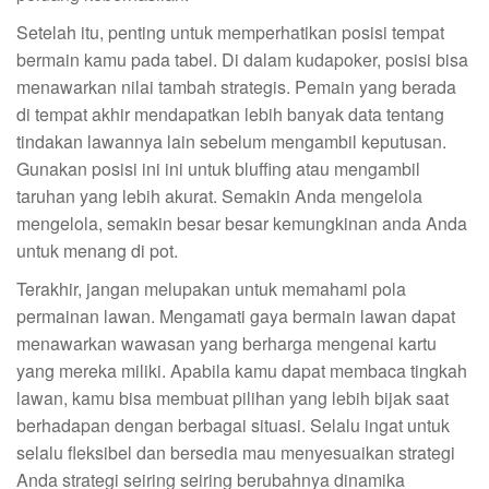
Setelah itu, penting untuk memperhatikan posisi tempat
bermain kamu pada tabel. Di dalam kudapoker, posisi bisa
menawarkan nilai tambah strategis. Pemain yang berada
di tempat akhir mendapatkan lebih banyak data tentang
tindakan lawannya lain sebelum mengambil keputusan.
Gunakan posisi ini ini untuk bluffing atau mengambil
taruhan yang lebih akurat. Semakin Anda mengelola
mengelola, semakin besar besar kemungkinan anda Anda
untuk menang di pot.
Terakhir, jangan melupakan untuk memahami pola
permainan lawan. Mengamati gaya bermain lawan dapat
menawarkan wawasan yang berharga mengenai kartu
yang mereka miliki. Apabila kamu dapat membaca tingkah
lawan, kamu bisa membuat pilihan yang lebih bijak saat
berhadapan dengan berbagai situasi. Selalu ingat untuk
selalu fleksibel dan bersedia mau menyesuaikan strategi
Anda strategi seiring seiring berubahnya dinamika