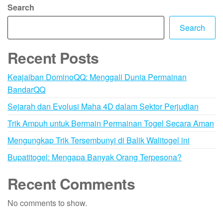
Search
Search
Recent Posts
Keajaiban DominoQQ: Menggali Dunia Permainan
BandarQQ
Sejarah dan Evolusi Maha 4D dalam Sektor Perjudian
Trik Ampuh untuk Bermain Permainan Togel Secara Aman
Mengungkap Trik Tersembunyi di Balik Walitogel ini
Bupatitogel: Mengapa Banyak Orang Terpesona?
Recent Comments
No comments to show.