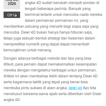
angka 4D sudah berubah menjadi sorotan di
2026
tengah beberapa pecinta. Banyak yang
berminat tertarik untuk mencoba nasib mereka
Off
dalam permainan permainan ini, yang
memberikan peluang yang menarik bagi siapa saja yang
mencoba. Dewi 4D bukan hanya hanya hiburan saja,
tetapi juga sebuah bentuk strategi dan kesenian dalam
memprediksi numerik yang dapat dapat menambah
kemungkinan untuk menang.
Dengan adanya berbagai metode dan tips yang bisa
diikuti, para pemain dapat memaksimalkan kesempatan
mereka dengan mengetahui berbagai unsur permainan.
Artikel ini akan membahas lebih dalam tentang Dewi 4D
serta bagaimana taktik yang tepat yang benar bisa
membuka pintu sukses di alam angka.
dewi 4d
Ayo kita
menelusuri bersama-sama ajaib serta diberikan oleh Dewi
angka 4D.