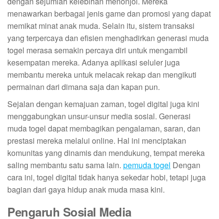
dengan sejumlah kelebihan menonjol. Mereka
menawarkan berbagai jenis game dan promosi yang dapat
memikat minat anak muda. Selain itu, sistem transaksi
yang terpercaya dan efisien menghadirkan generasi muda
togel merasa semakin percaya diri untuk mengambil
kesempatan mereka. Adanya aplikasi seluler juga
membantu mereka untuk melacak rekap dan mengikuti
permainan dari dimana saja dan kapan pun.
Sejalan dengan kemajuan zaman, togel digital juga kini
menggabungkan unsur-unsur media sosial. Generasi
muda togel dapat membagikan pengalaman, saran, dan
prestasi mereka melalui online. Hal ini menciptakan
komunitas yang dinamis dan mendukung, tempat mereka
saling membantu satu sama lain.
pemuda togel
Dengan
cara ini, togel digital tidak hanya sekedar hobi, tetapi juga
bagian dari gaya hidup anak muda masa kini.
Pengaruh Sosial Media