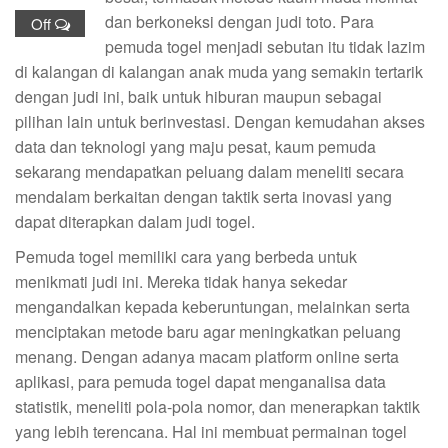
dan berkoneksi dengan judi toto. Para
Off
pemuda togel menjadi sebutan itu tidak lazim
di kalangan di kalangan anak muda yang semakin tertarik
dengan judi ini, baik untuk hiburan maupun sebagai
pilihan lain untuk berinvestasi. Dengan kemudahan akses
data dan teknologi yang maju pesat, kaum pemuda
sekarang mendapatkan peluang dalam meneliti secara
mendalam berkaitan dengan taktik serta inovasi yang
dapat diterapkan dalam judi togel.
Pemuda togel memiliki cara yang berbeda untuk
menikmati judi ini. Mereka tidak hanya sekedar
mengandalkan kepada keberuntungan, melainkan serta
menciptakan metode baru agar meningkatkan peluang
menang. Dengan adanya macam platform online serta
aplikasi, para pemuda togel dapat menganalisa data
statistik, meneliti pola-pola nomor, dan menerapkan taktik
yang lebih terencana. Hal ini membuat permainan togel