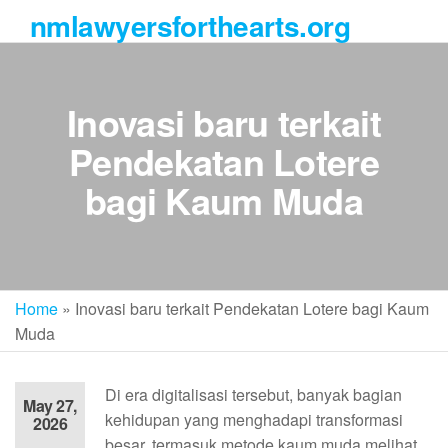
Skip
nmlawyersforthearts.org
to
the
content
Inovasi baru terkait
Pendekatan Lotere
bagi Kaum Muda
Home
»
Inovasi baru terkait Pendekatan Lotere bagi Kaum
Muda
Di era digitalisasi tersebut, banyak bagian
May 27,
kehidupan yang menghadapi transformasi
2026
besar, termasuk metode kaum muda melihat