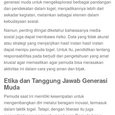
generasi muda untuk mengeksplorasi berbagai pandangan
dan pendekatan dalam togel, menjadikannya lebih dari
sekadar kegiatan, melainkan sebagai elemen dalam
kebudayaan sosial.
Namun, penting diingat diketahui bahwasanya media
sosial juga dapat membawa risiko. Data yang tidak akurat
atau strategi yang menjanjikan hasil instan hasil instan
dapat menipu pemuda togel. Untuk itu, pendidikan tentang
responsabilitas pada berjudi dan pengetahuan yang amat
krusial agar memastikan agar pemuda bisa merasakan
aktivitas ini dalam cara yang aman dan bijak.
Etika dan Tanggung Jawab Generasi
Muda
Pemuda saat ini memiliki kesempatan untuk
mengembangkan diri melalui beragam inovasi, termasuk
dalam taktik togel. Tetapi, dengan liberasi itu juga