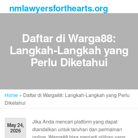
Skip
nmlawyersforthearts.org
to
the
content
Daftar di Warga88:
Langkah-Langkah yang
Perlu Diketahui
Home
»
Daftar di Warga88: Langkah-Langkah yang Perlu
Diketahui
Jika Anda mencari platform yang dapat
May 24,
diandalkan untuk taruhan dan permainan
2026
online, Warga88 bisa menjadi pilihan yang