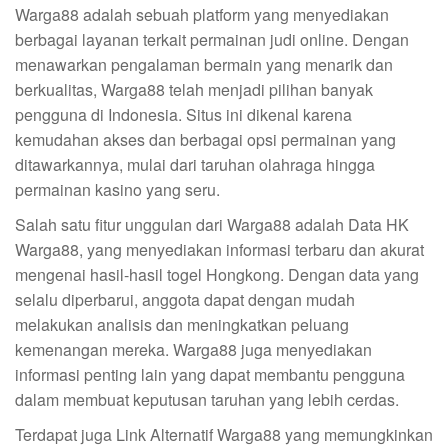
Warga88 adalah sebuah platform yang menyediakan
berbagai layanan terkait permainan judi online. Dengan
menawarkan pengalaman bermain yang menarik dan
berkualitas, Warga88 telah menjadi pilihan banyak
pengguna di Indonesia. Situs ini dikenal karena
kemudahan akses dan berbagai opsi permainan yang
ditawarkannya, mulai dari taruhan olahraga hingga
permainan kasino yang seru.
Salah satu fitur unggulan dari Warga88 adalah Data HK
Warga88, yang menyediakan informasi terbaru dan akurat
mengenai hasil-hasil togel Hongkong. Dengan data yang
selalu diperbarui, anggota dapat dengan mudah
melakukan analisis dan meningkatkan peluang
kemenangan mereka. Warga88 juga menyediakan
informasi penting lain yang dapat membantu pengguna
dalam membuat keputusan taruhan yang lebih cerdas.
Terdapat juga Link Alternatif Warga88 yang memungkinkan