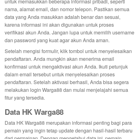
untuk memasukkan beberapa informasi pribadi, seperti
nama, alamat email, dan nomor telepon. Pastikan semua
data yang Anda masukkan adalah benar dan sesuai,
karena informasi ini akan digunakan untuk proses
verifikasi akun Anda. Jangan lupa untuk memilih username
dan password yang kuat agar akun Anda aman.
Setelah mengisi formulir, klik tombol untuk menyelesaikan
pendaftaran. Anda mungkin akan menerima email
konfirmasi untuk mengaktivasi akun Anda. Ikuti petunjuk
dalam email tersebut untuk menyelesaikan proses
pendaftaran. Setelah aktivasi berhasil, Anda bisa segera
melakukan login Warga88 dan mulai menjelajahi semua
fitur yang tersedia.
Data HK Warga88
Data HK Warga88 merupakan informasi penting bagi para
pemain yang ingin tetap update dengan hasil-hasil terbaru
dari permainan. Dengan mengetahui data ini, pemain