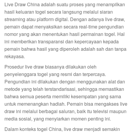
Live Draw China adalah suatu proses yang menampilkan
hasil keluaran togel secara langsung melalui siaran
streaming atau platform digital. Dengan adanya live draw,
pemain dapat menyaksikan secara real-time pengundian
nomor yang akan menentukan hasil permainan togel. Hal
ini memberikan transparansi dan kepercayaan kepada
pemain bahwa hasil yang diperoleh adalah sah dan tanpa
rekayasa.
Prosedur live draw biasanya dilakukan oleh
penyelenggara togel yang resmi dan terpercaya.
Pengundian ini dilakukan dengan menggunakan alat dan
metode yang telah terstandarisasi, sehingga memastikan
bahwa semua peserta memiliki kesempatan yang sama
untuk memenangkan hadiah. Pemain bisa mengakses live
draw ini melalui berbagai saluran, baik itu televisi maupun
media sosial, yang menyiarkan momen penting ini.
Dalam konteks togel China, live draw menjadi semakin