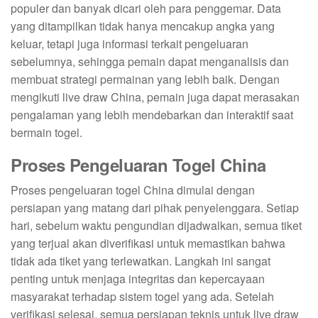
populer dan banyak dicari oleh para penggemar. Data
yang ditampilkan tidak hanya mencakup angka yang
keluar, tetapi juga informasi terkait pengeluaran
sebelumnya, sehingga pemain dapat menganalisis dan
membuat strategi permainan yang lebih baik. Dengan
mengikuti live draw China, pemain juga dapat merasakan
pengalaman yang lebih mendebarkan dan interaktif saat
bermain togel.
Proses Pengeluaran Togel China
Proses pengeluaran togel China dimulai dengan
persiapan yang matang dari pihak penyelenggara. Setiap
hari, sebelum waktu pengundian dijadwalkan, semua tiket
yang terjual akan diverifikasi untuk memastikan bahwa
tidak ada tiket yang terlewatkan. Langkah ini sangat
penting untuk menjaga integritas dan kepercayaan
masyarakat terhadap sistem togel yang ada. Setelah
verifikasi selesai, semua persiapan teknis untuk live draw