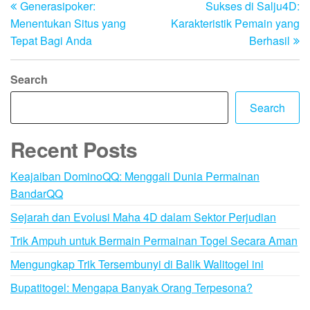
Generasipoker:
Sukses di Salju4D:
Post
Po
navigation
Menentukan Situs yang
Karakteristik Pemain yang
Tepat Bagi Anda
Berhasil
Search
Search
Recent Posts
Keajaiban DominoQQ: Menggali Dunia Permainan
BandarQQ
Sejarah dan Evolusi Maha 4D dalam Sektor Perjudian
Trik Ampuh untuk Bermain Permainan Togel Secara Aman
Mengungkap Trik Tersembunyi di Balik Walitogel ini
Bupatitogel: Mengapa Banyak Orang Terpesona?