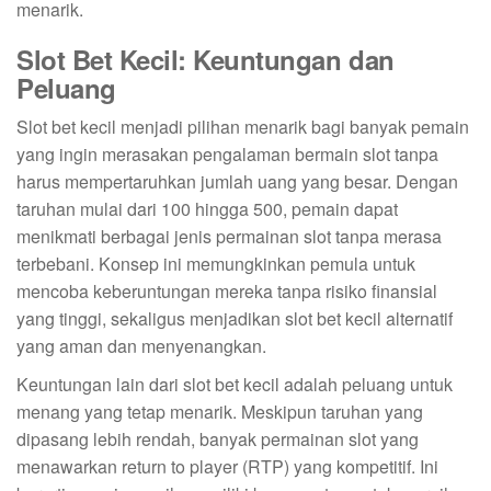
menarik.
Slot Bet Kecil: Keuntungan dan
Peluang
Slot bet kecil menjadi pilihan menarik bagi banyak pemain
yang ingin merasakan pengalaman bermain slot tanpa
harus mempertaruhkan jumlah uang yang besar. Dengan
taruhan mulai dari 100 hingga 500, pemain dapat
menikmati berbagai jenis permainan slot tanpa merasa
terbebani. Konsep ini memungkinkan pemula untuk
mencoba keberuntungan mereka tanpa risiko finansial
yang tinggi, sekaligus menjadikan slot bet kecil alternatif
yang aman dan menyenangkan.
Keuntungan lain dari slot bet kecil adalah peluang untuk
menang yang tetap menarik. Meskipun taruhan yang
dipasang lebih rendah, banyak permainan slot yang
menawarkan return to player (RTP) yang kompetitif. Ini