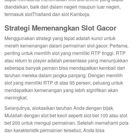
diandalkan, baik dari dalam negeri maupun luar negeri,
termasuk slotThailand dan slot Kamboja.
Strategi Memenangkan Slot Gacor
Menggunakan strategi yang tepat adalah kunci untuk
meraih kemenangan dalam permainan slot gacor. Pertama,
penting untuk memilih slot yang memiliki RTP tinggi. RTP
atau return to player adalah persentase yang menunjukkan
seberapa banyak pemain bisa mendapatkan kembali dari
taruhan mereka dalam jangka panjang. Dengan memilih
slot yang memiliki RTP di atas 95 persen, peluang untuk
mendapatkan kemenangan yang lebih signifikan akan
meningkat.
Selanjutnya, alokasikan taruhan Anda dengan bijak.
Mulailah dengan slot bet kecil seperti slot bet 100 atau slot
bet 200 untuk menguji permainan. Setelah memahami pola
dan karakteristik permainan tersebut, Anda bisa