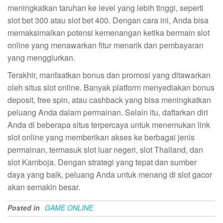
meningkatkan taruhan ke level yang lebih tinggi, seperti
slot bet 300 atau slot bet 400. Dengan cara ini, Anda bisa
memaksimalkan potensi kemenangan ketika bermain slot
online yang menawarkan fitur menarik dan pembayaran
yang menggiurkan.
Terakhir, manfaatkan bonus dan promosi yang ditawarkan
oleh situs slot online. Banyak platform menyediakan bonus
deposit, free spin, atau cashback yang bisa meningkatkan
peluang Anda dalam permainan. Selain itu, daftarkan diri
Anda di beberapa situs terpercaya untuk menemukan link
slot online yang memberikan akses ke berbagai jenis
permainan, termasuk slot luar negeri, slot Thailand, dan
slot Kamboja. Dengan strategi yang tepat dan sumber
daya yang baik, peluang Anda untuk menang di slot gacor
akan semakin besar.
Posted in
GAME ONLINE