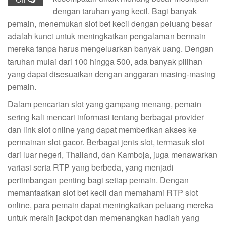
dengan taruhan yang kecil. Bagi banyak
pemain, menemukan slot bet kecil dengan peluang besar
adalah kunci untuk meningkatkan pengalaman bermain
mereka tanpa harus mengeluarkan banyak uang. Dengan
taruhan mulai dari 100 hingga 500, ada banyak pilihan
yang dapat disesuaikan dengan anggaran masing-masing
pemain.
Dalam pencarian slot yang gampang menang, pemain
sering kali mencari informasi tentang berbagai provider
dan link slot online yang dapat memberikan akses ke
permainan slot gacor. Berbagai jenis slot, termasuk slot
dari luar negeri, Thailand, dan Kamboja, juga menawarkan
variasi serta RTP yang berbeda, yang menjadi
pertimbangan penting bagi setiap pemain. Dengan
memanfaatkan slot bet kecil dan memahami RTP slot
online, para pemain dapat meningkatkan peluang mereka
untuk meraih jackpot dan memenangkan hadiah yang