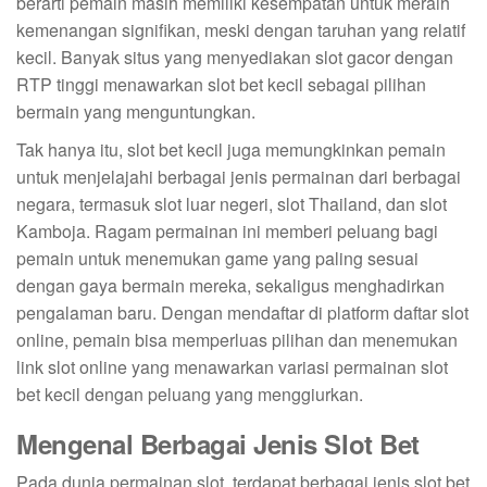
berarti pemain masih memiliki kesempatan untuk meraih
kemenangan signifikan, meski dengan taruhan yang relatif
kecil. Banyak situs yang menyediakan slot gacor dengan
RTP tinggi menawarkan slot bet kecil sebagai pilihan
bermain yang menguntungkan.
Tak hanya itu, slot bet kecil juga memungkinkan pemain
untuk menjelajahi berbagai jenis permainan dari berbagai
negara, termasuk slot luar negeri, slot Thailand, dan slot
Kamboja. Ragam permainan ini memberi peluang bagi
pemain untuk menemukan game yang paling sesuai
dengan gaya bermain mereka, sekaligus menghadirkan
pengalaman baru. Dengan mendaftar di platform daftar slot
online, pemain bisa memperluas pilihan dan menemukan
link slot online yang menawarkan variasi permainan slot
bet kecil dengan peluang yang menggiurkan.
Mengenal Berbagai Jenis Slot Bet
Pada dunia permainan slot, terdapat berbagai jenis slot bet