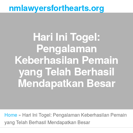
Skip
nmlawyersforthearts.org
to
the
content
Hari Ini Togel:
Pengalaman
Keberhasilan Pemain
yang Telah Berhasil
Mendapatkan Besar
Home
»
Hari Ini Togel: Pengalaman Keberhasilan Pemain
yang Telah Berhasil Mendapatkan Besar