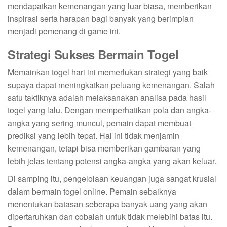
mendapatkan kemenangan yang luar biasa, memberikan
inspirasi serta harapan bagi banyak yang berimpian
menjadi pemenang di game ini.
Strategi Sukses Bermain Togel
Memainkan togel hari ini memerlukan strategi yang baik
supaya dapat meningkatkan peluang kemenangan. Salah
satu taktiknya adalah melaksanakan analisa pada hasil
togel yang lalu. Dengan memperhatikan pola dan angka-
angka yang sering muncul, pemain dapat membuat
prediksi yang lebih tepat. Hal ini tidak menjamin
kemenangan, tetapi bisa memberikan gambaran yang
lebih jelas tentang potensi angka-angka yang akan keluar.
Di samping itu, pengelolaan keuangan juga sangat krusial
dalam bermain togel online. Pemain sebaiknya
menentukan batasan seberapa banyak uang yang akan
dipertaruhkan dan cobalah untuk tidak melebihi batas itu.