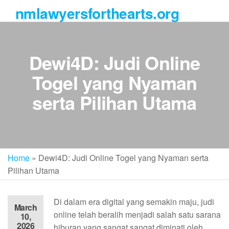
Skip
nmlawyersforthearts.org
to
the
content
Dewi4D: Judi Online
Togel yang Nyaman
serta Pilihan Utama
Home
»
Dewi4D: Judi Online Togel yang Nyaman serta
Pilihan Utama
Di dalam era digital yang semakin maju, judi
March
online telah beralih menjadi salah satu sarana
10,
2026
hiburan yang sangat sangat diminati oleh