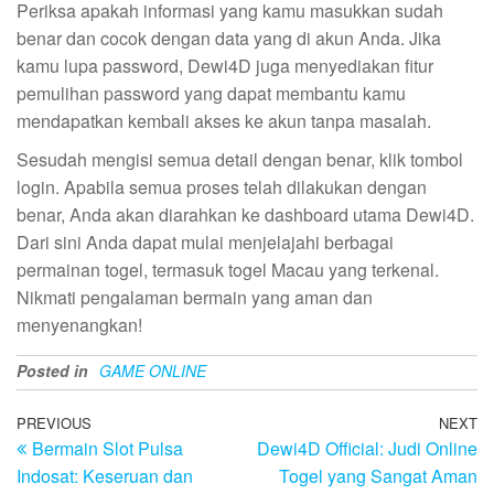
Periksa apakah informasi yang kamu masukkan sudah
benar dan cocok dengan data yang di akun Anda. Jika
kamu lupa password, Dewi4D juga menyediakan fitur
pemulihan password yang dapat membantu kamu
mendapatkan kembali akses ke akun tanpa masalah.
Sesudah mengisi semua detail dengan benar, klik tombol
login. Apabila semua proses telah dilakukan dengan
benar, Anda akan diarahkan ke dashboard utama Dewi4D.
Dari sini Anda dapat mulai menjelajahi berbagai
permainan togel, termasuk togel Macau yang terkenal.
Nikmati pengalaman bermain yang aman dan
menyenangkan!
Posted in
GAME ONLINE
Post
Previous
PREVIOUS
NEXT
N
Bermain Slot Pulsa
Dewi4D Official: Judi Online
Post
Po
navigation
Indosat: Keseruan dan
Togel yang Sangat Aman