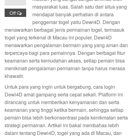
masyarakat luas. Salah satu dari situs yang
Off
mendapat banyak perhatian di antara
penggemar togel yaitu Dewi4D. Dengan
menawarkan berbagai jenis permainan togel, termasuk
togel yang terkenal di Macau ini populer, Dewi4D
menawarkan pengalaman bermain yang yang aman dan
terpercaya bagi para pemainnya. Dengan berbagai fitur
keamanan serta kemudahan akses, setiap pemain bisa
menikmati pengalaman permainan tanpa harus merasa
khawatir.
Untuk para yang ingin untuk bergabung, cara login
Dewi4D amat gampang serta cepat sekali. Platform ini
dirancang untuk memberikan kenyamanan dan serta
keamanan yang tinggi ketika bermain, sehingga setiap
pemain bisa lebih berkonsentrasi pada kenikmatan serta
strategi permainan. Artikel ini bakal membahas lebih
dalam tentang Dewi4D, togel yang ada di Macau, dan