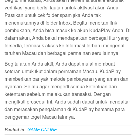
verifikasi yang berisi tautan untuk aktivasi akun Anda.
Pastikan untuk cek folder spam jika Anda tak
menemukannya di folder inbox. Begitu menekan link
pembukaan, Anda bisa masuk ke akun KudaPlay Anda. Di
dalam akun, Anda bakal mendapatkan berbagai fitur yang
tersedia, termasuk akses ke informasi terbaru mengenai
taruhan Macau dan berbagai permainan seru lainnya.
Begitu akun Anda aktif, Anda dapat mulai membuat
setoran untuk ikut dalam permainan Macau. KudaPlay
memberikan banyak metode pembayaran yang aman dan
nyaman. Selalu agar mengerti semua ketentuan dan
ketentuan sebelum melakukan transaksi. Dengan
mengikuti prosedur ini, Anda sudah dapat untuk mendaftar
dan merasakan pengalaman di KudaPlay bersama para
penggemar togel Macau lainnya.
Posted in
GAME ONLINE