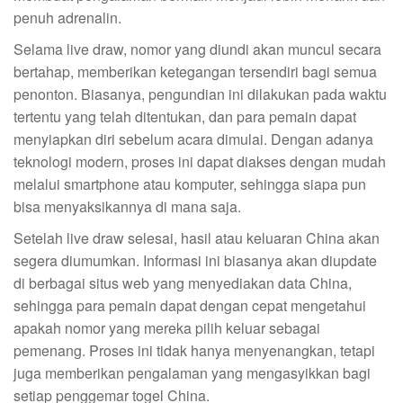
penuh adrenalin.
Selama live draw, nomor yang diundi akan muncul secara
bertahap, memberikan ketegangan tersendiri bagi semua
penonton. Biasanya, pengundian ini dilakukan pada waktu
tertentu yang telah ditentukan, dan para pemain dapat
menyiapkan diri sebelum acara dimulai. Dengan adanya
teknologi modern, proses ini dapat diakses dengan mudah
melalui smartphone atau komputer, sehingga siapa pun
bisa menyaksikannya di mana saja.
Setelah live draw selesai, hasil atau keluaran China akan
segera diumumkan. Informasi ini biasanya akan diupdate
di berbagai situs web yang menyediakan data China,
sehingga para pemain dapat dengan cepat mengetahui
apakah nomor yang mereka pilih keluar sebagai
pemenang. Proses ini tidak hanya menyenangkan, tetapi
juga memberikan pengalaman yang mengasyikkan bagi
setiap penggemar togel China.