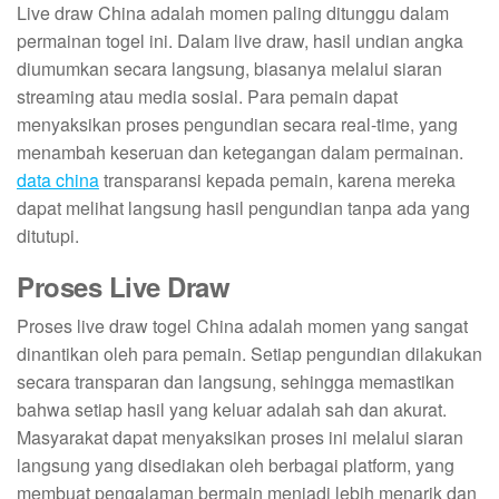
Live draw China adalah momen paling ditunggu dalam
permainan togel ini. Dalam live draw, hasil undian angka
diumumkan secara langsung, biasanya melalui siaran
streaming atau media sosial. Para pemain dapat
menyaksikan proses pengundian secara real-time, yang
menambah keseruan dan ketegangan dalam permainan.
data china
transparansi kepada pemain, karena mereka
dapat melihat langsung hasil pengundian tanpa ada yang
ditutupi.
Proses Live Draw
Proses live draw togel China adalah momen yang sangat
dinantikan oleh para pemain. Setiap pengundian dilakukan
secara transparan dan langsung, sehingga memastikan
bahwa setiap hasil yang keluar adalah sah dan akurat.
Masyarakat dapat menyaksikan proses ini melalui siaran
langsung yang disediakan oleh berbagai platform, yang
membuat pengalaman bermain menjadi lebih menarik dan