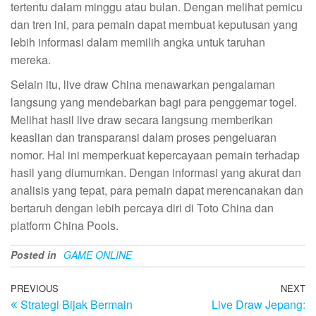
tertentu dalam minggu atau bulan. Dengan melihat pemicu
dan tren ini, para pemain dapat membuat keputusan yang
lebih informasi dalam memilih angka untuk taruhan
mereka.
Selain itu, live draw China menawarkan pengalaman
langsung yang mendebarkan bagi para penggemar togel.
Melihat hasil live draw secara langsung memberikan
keaslian dan transparansi dalam proses pengeluaran
nomor. Hal ini memperkuat kepercayaan pemain terhadap
hasil yang diumumkan. Dengan informasi yang akurat dan
analisis yang tepat, para pemain dapat merencanakan dan
bertaruh dengan lebih percaya diri di Toto China dan
platform China Pools.
Posted in
GAME ONLINE
Post
Previous
PREVIOUS
NEXT
N
Strategi Bijak Bermain
Live Draw Jepang:
Post
Po
navigation