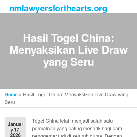
Skip
nmlawyersforthearts.org
to
the
content
Hasil Togel China:
Menyaksikan Live Draw
yang Seru
Home
»
Hasil Togel China: Menyaksikan Live Draw yang
Seru
Togel China telah menjadi salah satu
Januar
permainan yang paling menarik bagi para
y 17,
2026
penggemar judi di seluruh dunia. Dengan