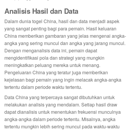
Analisis Hasil dan Data
Dalam dunia togel China, hasil dan data menjadi aspek
yang sangat penting bagi para pemain. Hasil keluaran
China memberikan gambaran yang jelas mengenai angka-
angka yang sering muncul dan angka yang jarang muncul.
Dengan menganalisis data ini, pemain dapat
mengidentifikasi pola dan strategi yang mungkin
meningkatkan peluang mereka untuk menang.
Pengeluaran China yang teratur juga memberikan
kejelasan bagi pemain yang ingin melacak angka-angka
tertentu dalam periode waktu tertentu.
Data China yang terpercaya sangat dibutuhkan untuk
melakukan analisis yang mendalam. Setiap hasil draw
dapat dianalisis untuk menentukan frekuensi munculnya
angka-angka dalam periode tertentu. Misalnya, angka
tertentu mungkin lebih sering muncul pada waktu-waktu