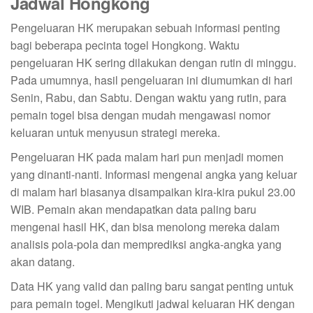
Jadwal Hongkong
Pengeluaran HK merupakan sebuah informasi penting
bagi beberapa pecinta togel Hongkong. Waktu
pengeluaran HK sering dilakukan dengan rutin di minggu.
Pada umumnya, hasil pengeluaran ini diumumkan di hari
Senin, Rabu, dan Sabtu. Dengan waktu yang rutin, para
pemain togel bisa dengan mudah mengawasi nomor
keluaran untuk menyusun strategi mereka.
Pengeluaran HK pada malam hari pun menjadi momen
yang dinanti-nanti. Informasi mengenai angka yang keluar
di malam hari biasanya disampaikan kira-kira pukul 23.00
WIB. Pemain akan mendapatkan data paling baru
mengenai hasil HK, dan bisa menolong mereka dalam
analisis pola-pola dan memprediksi angka-angka yang
akan datang.
Data HK yang valid dan paling baru sangat penting untuk
para pemain togel. Mengikuti jadwal keluaran HK dengan