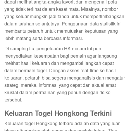
dapat melihat angka-angka favorit dan mengenali pola
yang tidak terlihat dalam kasat mata. Misalnya, nombor
yang keluar mungkin jadi tanda untuk mempertimbangkan
dalam taruhan selanjutnya. Penggunaan data statistik ini
membantu petaruh untuk memutuskan keputusan yang
lebih matang serta berbasis informasi.
Di samping itu, pengeluaran HK malam ini pun
menyediakan kesempatan bagi pemain agar langsung
melihat hasil keluaran dan mengambil langkah cepat
dalam bermain togel. Dengan akses real-time ke hasil
keluaran, petaruh bisa segera menganalisis dan mengatur
strategi mereka. Informasi yang cepat dan aktual amat
krusial dalam permainan yang penuh dengan risiko
tersebut.
Keluaran Togel Hongkong Terkini
Keluaran togel Hongkong terbaru adalah data yang luar
biasa diharapkan oleh pemain dan pecinta lotere. Tiap