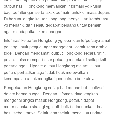
output hasil Hongkong menyajikan informasi yg krusial
bagi perhitungan serta taktik bermain untuk di masa depan.
Di hari ini, angka keluar Hongkong menyajikan kombinasi
yg menarik, dan selalu terdapat peluang untuk pemain
agar mendapatkan kemenangan.
Informasi keluaran Hongkong yg tepat dan terpercaya amat
penting untuk penjudi agar mengetahui corak serta arah di
togel. Dengan mengamati output Hongkong secara rutin,
petaruh bisa memperbesar peluang mereka di setiap kali
pertandingan. Update output Hongkong malam ini pun
perlu diperhatikan agar tidak tidak melewatkan
kesempatan untuk mengikuti permainan berikutnya.
Pengeluaran Hongkong setiap hari menambah motivasi
dalam bermain togel. Dengan infomasi data lengkap
mengenai angka masuk Hongkong, petaruh dapat
merencanakan strategi yg lebih baik berlandaskan data
hasil sebelumnya. Selalu agar selalu mengikuti update