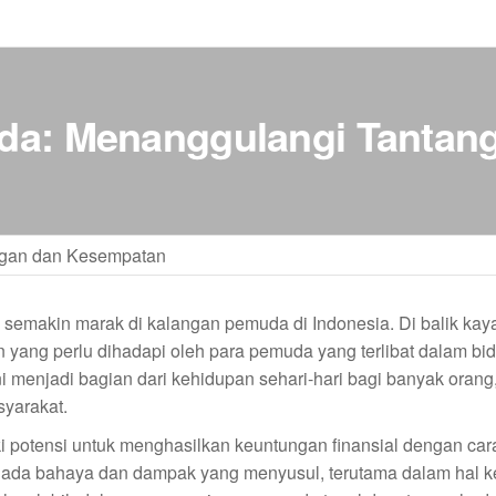
da: Menanggulangi Tantan
ngan dan Kesempatan
emakin marak di kalangan pemuda di Indonesia. Di balik kay
 yang perlu dihadapi oleh para pemuda yang terlibat dalam bid
ni menjadi bagian dari kehidupan sehari-hari bagi banyak orang
yarakat.
ki potensi untuk menghasilkan keuntungan finansial dengan car
wa ada bahaya dan dampak yang menyusul, terutama dalam hal 