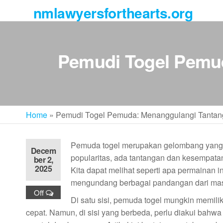
Skip
nmlawyersforthearts.org
to
the
content
Pemudi Togel Pemu
Home
»
Pemudi Togel Pemuda: Menanggulangi Tanta
Pemuda togel merupakan gelombang yang s
Decem
popularitas, ada tantangan dan kesempatan
ber 2,
2025
Kita dapat melihat seperti apa permainan i
mengundang berbagai pandangan dari mas
Off
Di satu sisi, pemuda togel mungkin memili
cepat. Namun, di sisi yang berbeda, perlu diakui bah