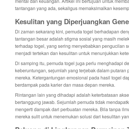
mental dan keuangan. Artikel ini bertujuan untuk mem
tantangan yang ada, sekaligus memaksimalkan kesemp
Kesulitan yang Diperjuangkan Gene
Di zaman sekarang kini, pemuda togel berhadapan de
tantangan besar adalah stigma sosial yang masih melek
terhadap togel, yang sering menyebabkan pengucilan so
menjadi tertekan dan kesulitan untuk menunjukkan kete
Di samping itu, pemuda togel juga perlu menghadapi 
keberuntungan, sejumlah yang terjebak dalam putaran p
mereka. Ketergantungan emosional pada hasil togel da
berdampak pada karier dan masa depan mereka.
Rintangan lain yang dihadapi adalah keterbatasan aks
bertanggung jawab. Sejumlah pemuda tidak mendapat
mengerti dampak dari perbuatan mereka. Bila tanpa ilmu
mereka sulit untuk menemukan solusi dari kesulitan ya