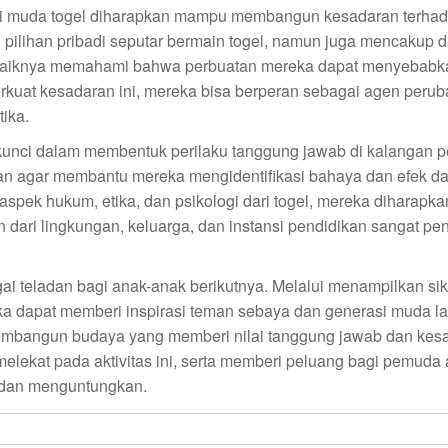
i muda togel diharapkan mampu membangun kesadaran terhada
l pilihan pribadi seputar bermain togel, namun juga mencakup
ebaiknya memahami bahwa perbuatan mereka dapat menyebab
erkuat kesadaran ini, mereka bisa berperan sebagai agen peru
ika.
 kunci dalam membentuk perilaku tanggung jawab di kalangan
akan agar membantu mereka mengidentifikasi bahaya dan efek da
pek hukum, etika, dan psikologi dari togel, mereka diharapka
n dari lingkungan, keluarga, dan instansi pendidikan sangat pen
ai teladan bagi anak-anak berikutnya. Melalui menampilkan si
 dapat memberi inspirasi teman sebaya dan generasi muda la
. Membangun budaya yang memberi nilai tanggung jawab dan kes
melekat pada aktivitas ini, serta memberi peluang bagi pemuda 
if dan menguntungkan.