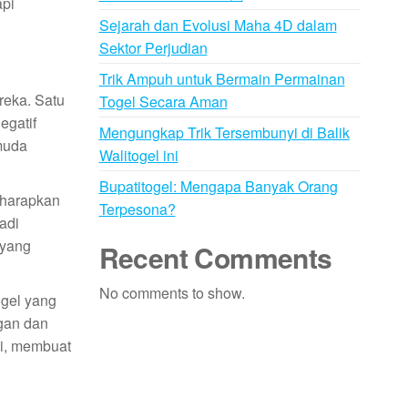
api
Sejarah dan Evolusi Maha 4D dalam
Sektor Perjudian
Trik Ampuh untuk Bermain Permainan
reka. Satu
Togel Secara Aman
egatif
Mengungkap Trik Tersembunyi di Balik
emuda
Walitogel ini
Bupatitogel: Mengapa Banyak Orang
gharapkan
Terpesona?
adi
 yang
Recent Comments
No comments to show.
ogel yang
gan dan
gi, membuat