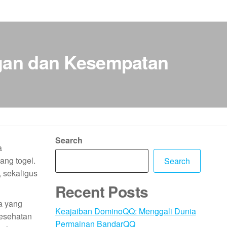
gan dan Kesempatan
Search
a
ang togel.
Search
, sekaligus
Recent Posts
a yang
Keajaiban DominoQQ: Menggali Dunia
kesehatan
Permainan BandarQQ