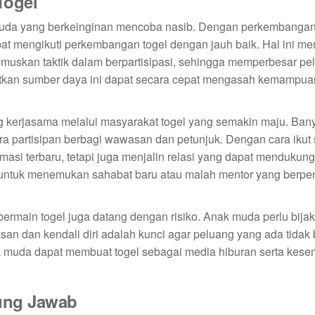
Togel
uda yang berkeinginan mencoba nasib. Dengan perkembangan
at mengikuti perkembangan togel dengan jauh baik. Hal ini m
muskan taktik dalam berpartisipasi, sehingga memperbesar pe
tkan sumber daya ini dapat secara cepat mengasah kemampua
 kerjasama melalui masyarakat togel yang semakin maju. Ban
a partisipan berbagi wawasan dan petunjuk. Dengan cara ikut 
masi terbaru, tetapi juga menjalin relasi yang dapat mendukun
tu untuk menemukan sahabat baru atau malah mentor yang berp
ermain togel juga datang dengan risiko. Anak muda perlu bija
 dan kendali diri adalah kunci agar peluang yang ada tidak
k muda dapat membuat togel sebagai media hiburan serta kes
ung Jawab