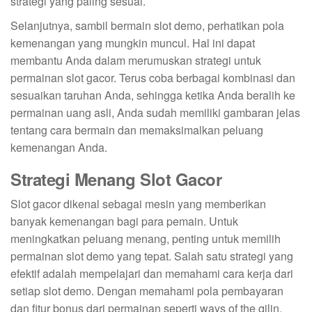
strategi yang paling sesuai.
Selanjutnya, sambil bermain slot demo, perhatikan pola
kemenangan yang mungkin muncul. Hal ini dapat
membantu Anda dalam merumuskan strategi untuk
permainan slot gacor. Terus coba berbagai kombinasi dan
sesuaikan taruhan Anda, sehingga ketika Anda beralih ke
permainan uang asli, Anda sudah memiliki gambaran jelas
tentang cara bermain dan memaksimalkan peluang
kemenangan Anda.
Strategi Menang Slot Gacor
Slot gacor dikenal sebagai mesin yang memberikan
banyak kemenangan bagi para pemain. Untuk
meningkatkan peluang menang, penting untuk memilih
permainan slot demo yang tepat. Salah satu strategi yang
efektif adalah mempelajari dan memahami cara kerja dari
setiap slot demo. Dengan memahami pola pembayaran
dan fitur bonus dari permainan seperti ways of the qilin,