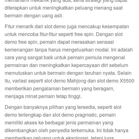
diterapkan untuk meningkatkan peluang menang saat
bermain dengan uang asli.
Fitur menarik dari slot demo juga mencakup kesempatan
untuk mencoba fitur-fitur seperti free spin. Dengan slot
demo free spin, pemain dapat merasakan sensasi
kemenangan tanpa harus mengeluarkan modal. Ini adalah
cara yang sangat baik untuk pemain pemula mengenal
permainan dan meningkatkan kepercayaan diri sebelum
memutuskan untuk bermain dengan taruhan nyata. Selain
itu, variasi seperti slot demo Mahjong dan slot demo X5500
memberikan pengalaman bermain yang beragam,
menjaga minat pemain tetap tinggi.
Dengan banyaknya pilihan yang tersedia, seperti slot
demo terlengkap dan slot demo pragmatic, pemain
memiliki akses ke berbagai jenis permainan yang
dikembangkan oleh penyedia terkemuka. Ini tidak hanya
memberikan peluang untuk eksplorasi, tetapi juga