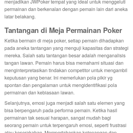
menjadikan JWPoker tempat yang ideal untuk menggeluti
permainan dan berkenalan dengan pemain lain dari aneka
latar belakang.
Tantangan di Meja Permainan Poker
Ketika bermain di meja poker, setiap pemain dihadapkan
pada aneka tantangan yang menguji kapasitas dan strategi
mereka. Salah satu tantangan besar adalah menganalisis
tangan lawan. Pemain harus bisa memahami situasi dan
menginterpretasikan tindakan competitor untuk mengambil
keputusan yang benar. Ini memerlukan pola pikir yg
spontan dan pengalaman untuk mengidentifikasi pola
permainan dan kebiasaan lawan.
Selanjutnya, emosi juga menjadi salah satu elemen yang
bisa berpengaruh pada performa pemain. Ketika hasil
permainan tak sesuai harapan, sangat mudah bagi
seorang pemain untuk terpengaruh emosi, seperti frustrasi
atau keserakahan. Mempertahankan ketenangan dan