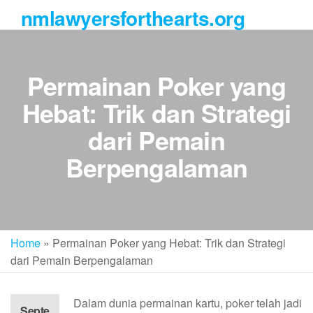
Skip
nmlawyersforthearts.org
to
the
content
Permainan Poker yang
Hebat: Trik dan Strategi
dari Pemain
Berpengalaman
Home
»
Permainan Poker yang Hebat: Trik dan Strategi
dari Pemain Berpengalaman
Dalam dunia permainan kartu, poker telah jadi
Septe