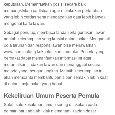
keputusan. Memanfaatkan posisi secara baik
memungkinkan partisipan agar melakukan pertaruhan
yang lebih cerdas serta mendapatkan data lebih banyak
mengenai kartu lawan.
Sebagai penutup, membaca tanda serta gertakan lawan
adalah keterampilan yang krusial dalam poker. Mengamati
pola taruhan dan respons lawan bisa menawarkan
wawasan tentang kekuatan kartu mereka. Peserta yang
berbakat dapat memanfaatkan informasi ini agar
meramalkan tindakan lawan dan menanggapi secara
metode yang menguntungkan. Melatih keterampilan ini
akan membantu membantu partisipan semakin lebih kuat
di dalam meja poker yang hebat.
Kekeliruan Umum Peserta Pemula
Salah satu kesalahan umum sering dilakukan pada
pemain baru adalah tidak memahami kaidah dasar