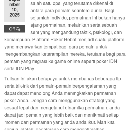
salah satu opsi yang terutama dikenal di
mber
10,
antara para pemain seantero dunia. Bagi
2025
sejumlah individu, permainan ini bukan hanya
ajang permainan, melainkan serta sebuah
Off
seni yang mengandung taktik, psikologi, dan
kemampuan. Platform Poker Hebat menjadi suatu platform
yang menawarkan tempat bagi para pemain untuk
mengembangkan keterampilan mereka, terutama bagi para
pemain yang migrasi ke game online seperti poker IDN
serta IDN Play.
Tulisan ini akan berupaya untuk membahas beberapa tip
serta trik-trik dari pemain-pemain berpengalaman yang
dapat dapat menolong Anda meningkatkan permainan
poker Anda. Dengan cara menggunakan strategi yang
sesuai tepat dan mengetahui dinamika permainan, anda
dapat jadi pemain yang lebih baik dan menikmati setiap
momen dari permainan yang anda anda ikut. Mari kita
semua jelajahi bagaimana cara mengoptimalkan