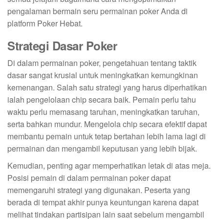
pengalaman bermain seru permainan poker Anda di
platform Poker Hebat.
Strategi Dasar Poker
Di dalam permainan poker, pengetahuan tentang taktik
dasar sangat krusial untuk meningkatkan kemungkinan
kemenangan. Salah satu strategi yang harus diperhatikan
ialah pengelolaan chip secara baik. Pemain perlu tahu
waktu perlu memasang taruhan, meningkatkan taruhan,
serta bahkan mundur. Mengelola chip secara efektif dapat
membantu pemain untuk tetap bertahan lebih lama lagi di
permainan dan mengambil keputusan yang lebih bijak.
Kemudian, penting agar memperhatikan letak di atas meja.
Posisi pemain di dalam permainan poker dapat
memengaruhi strategi yang digunakan. Peserta yang
berada di tempat akhir punya keuntungan karena dapat
melihat tindakan partisipan lain saat sebelum mengambil