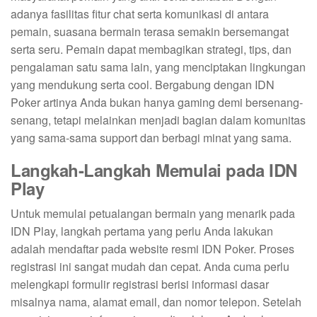
adanya fasilitas fitur chat serta komunikasi di antara
pemain, suasana bermain terasa semakin bersemangat
serta seru. Pemain dapat membagikan strategi, tips, dan
pengalaman satu sama lain, yang menciptakan lingkungan
yang mendukung serta cool. Bergabung dengan IDN
Poker artinya Anda bukan hanya gaming demi bersenang-
senang, tetapi melainkan menjadi bagian dalam komunitas
yang sama-sama support dan berbagi minat yang sama.
Langkah-Langkah Memulai pada IDN
Play
Untuk memulai petualangan bermain yang menarik pada
IDN Play, langkah pertama yang perlu Anda lakukan
adalah mendaftar pada website resmi IDN Poker. Proses
registrasi ini sangat mudah dan cepat. Anda cuma perlu
melengkapi formulir registrasi berisi informasi dasar
misalnya nama, alamat email, dan nomor telepon. Setelah