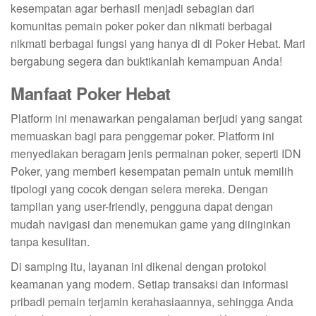
kesempatan agar berhasil menjadi sebagian dari
komunitas pemain poker poker dan nikmati berbagai
nikmati berbagai fungsi yang hanya di di Poker Hebat. Mari
bergabung segera dan buktikanlah kemampuan Anda!
Manfaat Poker Hebat
Platform ini menawarkan pengalaman berjudi yang sangat
memuaskan bagi para penggemar poker. Platform ini
menyediakan beragam jenis permainan poker, seperti IDN
Poker, yang memberi kesempatan pemain untuk memilih
tipologi yang cocok dengan selera mereka. Dengan
tampilan yang user-friendly, pengguna dapat dengan
mudah navigasi dan menemukan game yang diinginkan
tanpa kesulitan.
Di samping itu, layanan ini dikenal dengan protokol
keamanan yang modern. Setiap transaksi dan informasi
pribadi pemain terjamin kerahasiaannya, sehingga Anda