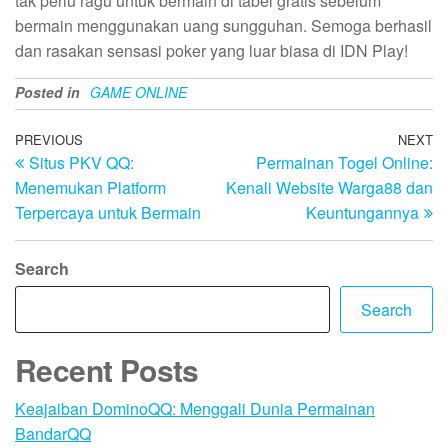
tak perlu ragu untuk bermain di tabel gratis sebelum
bermain menggunakan uang sungguhan. Semoga berhasil
dan rasakan sensasi poker yang luar biasa di IDN Play!
Posted in
GAME ONLINE
Post
Previous
PREVIOUS
NEXT
N
Situs PKV QQ:
Permainan Togel Online:
Post
Po
navigation
Menemukan Platform
Kenali Website Warga88 dan
Terpercaya untuk Bermain
Keuntungannya
Search
Search
Recent Posts
Keajaiban DominoQQ: Menggali Dunia Permainan
BandarQQ