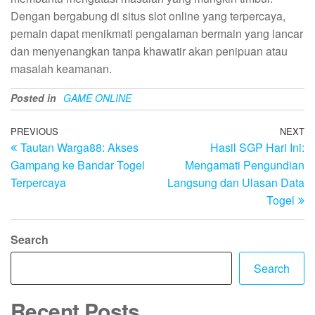
Dengan bergabung di situs slot online yang terpercaya,
pemain dapat menikmati pengalaman bermain yang lancar
dan menyenangkan tanpa khawatir akan penipuan atau
masalah keamanan.
Posted in
GAME ONLINE
Post
Previous
PREVIOUS
NEXT
N
Tautan Warga88: Akses
Hasil SGP Hari Ini:
Post
Po
navigation
Gampang ke Bandar Togel
Mengamati Pengundian
Terpercaya
Langsung dan Ulasan Data
Togel
Search
Search
Recent Posts