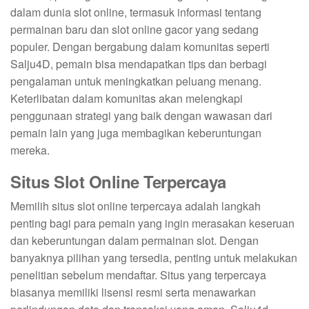
dalam dunia slot online, termasuk informasi tentang
permainan baru dan slot online gacor yang sedang
populer. Dengan bergabung dalam komunitas seperti
Salju4D, pemain bisa mendapatkan tips dan berbagi
pengalaman untuk meningkatkan peluang menang.
Keterlibatan dalam komunitas akan melengkapi
penggunaan strategi yang baik dengan wawasan dari
pemain lain yang juga membagikan keberuntungan
mereka.
Situs Slot Online Terpercaya
Memilih situs slot online terpercaya adalah langkah
penting bagi para pemain yang ingin merasakan keseruan
dan keberuntungan dalam permainan slot. Dengan
banyaknya pilihan yang tersedia, penting untuk melakukan
penelitian sebelum mendaftar. Situs yang terpercaya
biasanya memiliki lisensi resmi serta menawarkan