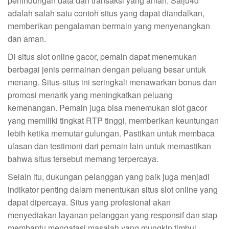
perlindungan data dan transaksi yang aman. Salju4d
adalah salah satu contoh situs yang dapat diandalkan,
memberikan pengalaman bermain yang menyenangkan
dan aman.
Di situs slot online gacor, pemain dapat menemukan
berbagai jenis permainan dengan peluang besar untuk
menang. Situs-situs ini seringkali menawarkan bonus dan
promosi menarik yang meningkatkan peluang
kemenangan. Pemain juga bisa menemukan slot gacor
yang memiliki tingkat RTP tinggi, memberikan keuntungan
lebih ketika memutar gulungan. Pastikan untuk membaca
ulasan dan testimoni dari pemain lain untuk memastikan
bahwa situs tersebut memang terpercaya.
Selain itu, dukungan pelanggan yang baik juga menjadi
indikator penting dalam menentukan situs slot online yang
dapat dipercaya. Situs yang profesional akan
menyediakan layanan pelanggan yang responsif dan siap
membantu mengatasi masalah yang mungkin timbul.