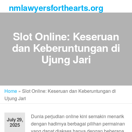
Skip
nmlawyersforthearts.org
to
the
content
Slot Online: Keseruan
dan Keberuntungan di
Ujung Jari
Home
»
Slot Online: Keseruan dan Keberuntungan di
Ujung Jari
Dunia perjudian online kini semakin menarik
July 29,
dengan hadirnya berbagai pilihan permainan
2025
yang dapat diakses hanya dengan beberapa