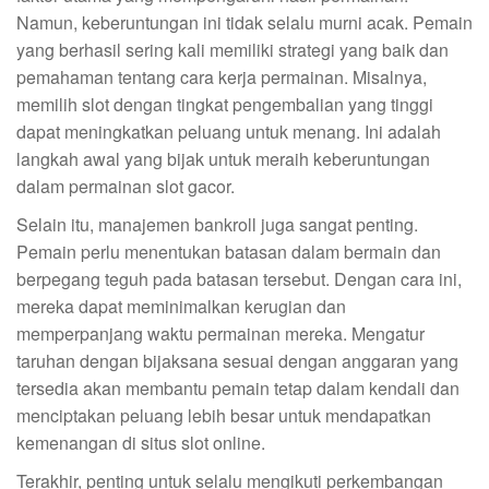
Namun, keberuntungan ini tidak selalu murni acak. Pemain
yang berhasil sering kali memiliki strategi yang baik dan
pemahaman tentang cara kerja permainan. Misalnya,
memilih slot dengan tingkat pengembalian yang tinggi
dapat meningkatkan peluang untuk menang. Ini adalah
langkah awal yang bijak untuk meraih keberuntungan
dalam permainan slot gacor.
Selain itu, manajemen bankroll juga sangat penting.
Pemain perlu menentukan batasan dalam bermain dan
berpegang teguh pada batasan tersebut. Dengan cara ini,
mereka dapat meminimalkan kerugian dan
memperpanjang waktu permainan mereka. Mengatur
taruhan dengan bijaksana sesuai dengan anggaran yang
tersedia akan membantu pemain tetap dalam kendali dan
menciptakan peluang lebih besar untuk mendapatkan
kemenangan di situs slot online.
Terakhir, penting untuk selalu mengikuti perkembangan