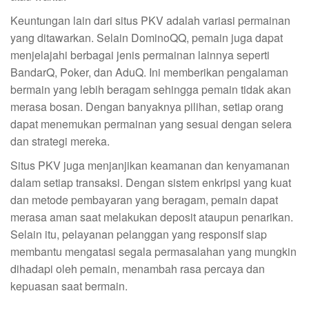
Keuntungan lain dari situs PKV adalah variasi permainan
yang ditawarkan. Selain DominoQQ, pemain juga dapat
menjelajahi berbagai jenis permainan lainnya seperti
BandarQ, Poker, dan AduQ. Ini memberikan pengalaman
bermain yang lebih beragam sehingga pemain tidak akan
merasa bosan. Dengan banyaknya pilihan, setiap orang
dapat menemukan permainan yang sesuai dengan selera
dan strategi mereka.
Situs PKV juga menjanjikan keamanan dan kenyamanan
dalam setiap transaksi. Dengan sistem enkripsi yang kuat
dan metode pembayaran yang beragam, pemain dapat
merasa aman saat melakukan deposit ataupun penarikan.
Selain itu, pelayanan pelanggan yang responsif siap
membantu mengatasi segala permasalahan yang mungkin
dihadapi oleh pemain, menambah rasa percaya dan
kepuasan saat bermain.