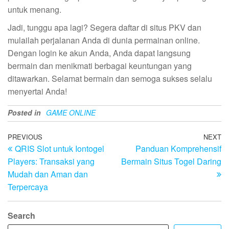
untuk menang.
Jadi, tunggu apa lagi? Segera daftar di situs PKV dan
mulailah perjalanan Anda di dunia permainan online.
Dengan login ke akun Anda, Anda dapat langsung
bermain dan menikmati berbagai keuntungan yang
ditawarkan. Selamat bermain dan semoga sukses selalu
menyertai Anda!
Posted in
GAME ONLINE
Post
Previous
PREVIOUS
NEXT
N
QRIS Slot untuk Iontogel
Panduan Komprehensif
Post
Po
navigation
Players: Transaksi yang
Bermain Situs Togel Daring
Mudah dan Aman dan
Terpercaya
Search