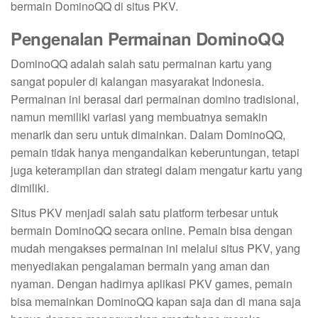
bermain DominoQQ di situs PKV.
Pengenalan Permainan DominoQQ
DominoQQ adalah salah satu permainan kartu yang
sangat populer di kalangan masyarakat Indonesia.
Permainan ini berasal dari permainan domino tradisional,
namun memiliki variasi yang membuatnya semakin
menarik dan seru untuk dimainkan. Dalam DominoQQ,
pemain tidak hanya mengandalkan keberuntungan, tetapi
juga keterampilan dan strategi dalam mengatur kartu yang
dimiliki.
Situs PKV menjadi salah satu platform terbesar untuk
bermain DominoQQ secara online. Pemain bisa dengan
mudah mengakses permainan ini melalui situs PKV, yang
menyediakan pengalaman bermain yang aman dan
nyaman. Dengan hadirnya aplikasi PKV games, pemain
bisa memainkan DominoQQ kapan saja dan di mana saja