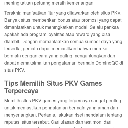
meningkatkan peluang meraih kemenangan.
Terakhir, manfaatkan fitur yang ditawarkan oleh situs PKV.
Banyak situs memberikan bonus atau promosi yang dapat
dimanfaatkan untuk meningkatkan modal. Selalu periksa
apakah ada program loyalitas atau reward yang bisa
diambil. Dengan memanfaatkan semua sumber daya yang
tersedia, pemain dapat memastikan bahwa mereka
bermain dengan cara yang paling menguntungkan dan
dapat memaksimalkan pengalaman bermain DominoQQ di
situs PKV.
Tips Memilih Situs PKV Games
Terpercaya
Memilih situs PKV games yang terpercaya sangat penting
untuk memastikan pengalaman bermain yang aman dan
menyenangkan. Pertama, lakukan riset mendalam tentang
reputasi situs tersebut. Cari ulasan dan testimoni dari