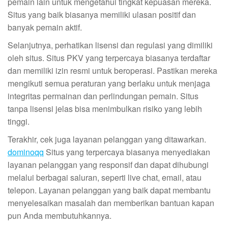
pemain lain untuk mengetahui tingkat kepuasan mereka.
Situs yang baik biasanya memiliki ulasan positif dan
banyak pemain aktif.
Selanjutnya, perhatikan lisensi dan regulasi yang dimiliki
oleh situs. Situs PKV yang terpercaya biasanya terdaftar
dan memiliki izin resmi untuk beroperasi. Pastikan mereka
mengikuti semua peraturan yang berlaku untuk menjaga
integritas permainan dan perlindungan pemain. Situs
tanpa lisensi jelas bisa menimbulkan risiko yang lebih
tinggi.
Terakhir, cek juga layanan pelanggan yang ditawarkan.
dominoqq
Situs yang terpercaya biasanya menyediakan
layanan pelanggan yang responsif dan dapat dihubungi
melalui berbagai saluran, seperti live chat, email, atau
telepon. Layanan pelanggan yang baik dapat membantu
menyelesaikan masalah dan memberikan bantuan kapan
pun Anda membutuhkannya.