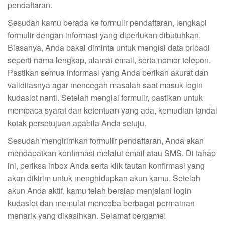
pendaftaran.
Sesudah kamu berada ke formulir pendaftaran, lengkapi
formulir dengan informasi yang diperlukan dibutuhkan.
Biasanya, Anda bakal diminta untuk mengisi data pribadi
seperti nama lengkap, alamat email, serta nomor telepon.
Pastikan semua informasi yang Anda berikan akurat dan
validitasnya agar mencegah masalah saat masuk login
kudaslot nanti. Setelah mengisi formulir, pastikan untuk
membaca syarat dan ketentuan yang ada, kemudian tandai
kotak persetujuan apabila Anda setuju.
Sesudah mengirimkan formulir pendaftaran, Anda akan
mendapatkan konfirmasi melalui email atau SMS. Di tahap
ini, periksa inbox Anda serta klik tautan konfirmasi yang
akan dikirim untuk menghidupkan akun kamu. Setelah
akun Anda aktif, kamu telah bersiap menjalani login
kudaslot dan memulai mencoba berbagai permainan
menarik yang dikasihkan. Selamat bergame!