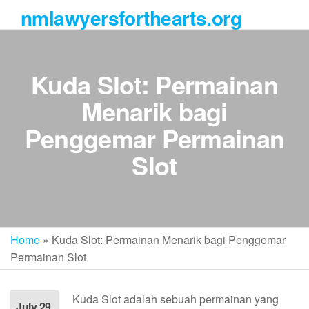
Skip
nmlawyersforthearts.org
to
the
content
Kuda Slot: Permainan
Menarik bagi
Penggemar Permainan
Slot
Home
»
Kuda Slot: Permainan Menarik bagi Penggemar
Permainan Slot
Kuda Slot adalah sebuah permainan yang
July 29,