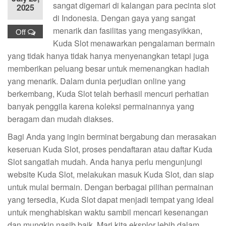
sangat digemari di kalangan para pecinta slot
2025
di Indonesia. Dengan gaya yang sangat
menarik dan fasilitas yang mengasyikkan,
Off
Kuda Slot menawarkan pengalaman bermain
yang tidak hanya tidak hanya menyenangkan tetapi juga
memberikan peluang besar untuk memenangkan hadiah
yang menarik. Dalam dunia perjudian online yang
berkembang, Kuda Slot telah berhasil mencuri perhatian
banyak penggila karena koleksi permainannya yang
beragam dan mudah diakses.
Bagi Anda yang ingin berminat bergabung dan merasakan
keseruan Kuda Slot, proses pendaftaran atau daftar Kuda
Slot sangatlah mudah. Anda hanya perlu mengunjungi
website Kuda Slot, melakukan masuk Kuda Slot, dan siap
untuk mulai bermain. Dengan berbagai pilihan permainan
yang tersedia, Kuda Slot dapat menjadi tempat yang ideal
untuk menghabiskan waktu sambil mencari kesenangan
dan mungkin nasib baik. Mari kita eksplor lebih dalam