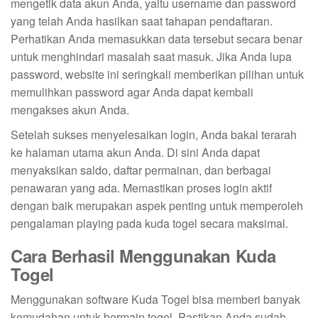
mengetik data akun Anda, yaitu username dan password
yang telah Anda hasilkan saat tahapan pendaftaran.
Perhatikan Anda memasukkan data tersebut secara benar
untuk menghindari masalah saat masuk. Jika Anda lupa
password, website ini seringkali memberikan pilihan untuk
memulihkan password agar Anda dapat kembali
mengakses akun Anda.
Setelah sukses menyelesaikan login, Anda bakal terarah
ke halaman utama akun Anda. Di sini Anda dapat
menyaksikan saldo, daftar permainan, dan berbagai
penawaran yang ada. Memastikan proses login aktif
dengan baik merupakan aspek penting untuk memperoleh
pengalaman playing pada kuda togel secara maksimal.
Cara Berhasil Menggunakan Kuda
Togel
Menggunakan software Kuda Togel bisa memberi banyak
kemudahan untuk bermain togel. Pastikan Anda sudah