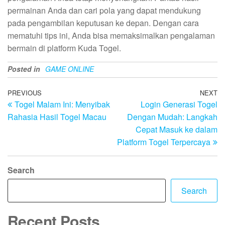
permainan Anda dan cari pola yang dapat mendukung
pada pengambilan keputusan ke depan. Dengan cara
mematuhi tips ini, Anda bisa memaksimalkan pengalaman
bermain di platform Kuda Togel.
Posted in
GAME ONLINE
Post
Previous
PREVIOUS
NEXT
N
Togel Malam Ini: Menyibak
Login Generasi Togel
Post
Po
navigation
Rahasia Hasil Togel Macau
Dengan Mudah: Langkah
Cepat Masuk ke dalam
Platform Togel Terpercaya
Search
Search
Recent Posts