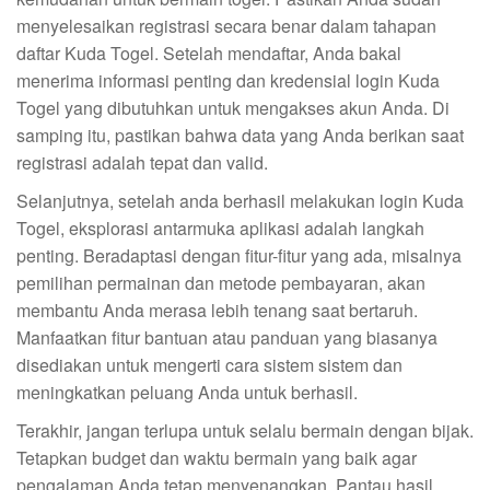
menyelesaikan registrasi secara benar dalam tahapan
daftar Kuda Togel. Setelah mendaftar, Anda bakal
menerima informasi penting dan kredensial login Kuda
Togel yang dibutuhkan untuk mengakses akun Anda. Di
samping itu, pastikan bahwa data yang Anda berikan saat
registrasi adalah tepat dan valid.
Selanjutnya, setelah anda berhasil melakukan login Kuda
Togel, eksplorasi antarmuka aplikasi adalah langkah
penting. Beradaptasi dengan fitur-fitur yang ada, misalnya
pemilihan permainan dan metode pembayaran, akan
membantu Anda merasa lebih tenang saat bertaruh.
Manfaatkan fitur bantuan atau panduan yang biasanya
disediakan untuk mengerti cara sistem sistem dan
meningkatkan peluang Anda untuk berhasil.
Terakhir, jangan terlupa untuk selalu bermain dengan bijak.
Tetapkan budget dan waktu bermain yang baik agar
pengalaman Anda tetap menyenangkan. Pantau hasil