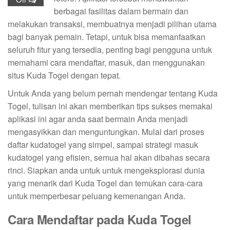
berbagai fasilitas dalam bermain dan
melakukan transaksi, membuatnya menjadi pilihan utama
bagi banyak pemain. Tetapi, untuk bisa memanfaatkan
seluruh fitur yang tersedia, penting bagi pengguna untuk
memahami cara mendaftar, masuk, dan menggunakan
situs Kuda Togel dengan tepat.
Untuk Anda yang belum pernah mendengar tentang Kuda
Togel, tulisan ini akan memberikan tips sukses memakai
aplikasi ini agar anda saat bermain Anda menjadi
mengasyikkan dan menguntungkan. Mulai dari proses
daftar kudatogel yang simpel, sampai strategi masuk
kudatogel yang efisien, semua hal akan dibahas secara
rinci. Siapkan anda untuk untuk mengeksplorasi dunia
yang menarik dari Kuda Togel dan temukan cara-cara
untuk memperbesar peluang kemenangan Anda.
Cara Mendaftar pada Kuda Togel