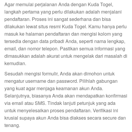
Agar memulai perjalanan Anda dengan Kuda Togel,
langkah pertama yang perlu dilakukan adalah menjalani
pendaftaran. Proses ini sangat sederhana dan bisa
dilakukan lewat situs resmi Kuda Togel. Kamu hanya perlu
masuk ke halaman pendaftaran dan mengisi kolom yang
tersedia dengan data pribadi Anda, seperti nama lengkap,
email, dan nomor telepon. Pastikan semua informasi yang
dimasukkan adalah akurat untuk mengelak dari masalah di
kemudian.
Sesudah mengisi formulir, Anda akan dimohon untuk
mengatur username dan password. Pilihlah gabungan
yang kuat agar menjaga keamanan akun Anda.
Selanjutnya, biasanya Anda akan mendapatkan konfirmasi
via email atau SMS. Tindak lanjuti petunjuk yang ada
untuk menyelesaikan proses pendaftaran. Verifikasi ini
krusial supaya akun Anda bisa diakses secara secure dan
tenang.