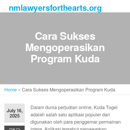
Skip
nmlawyersforthearts.org
to
the
content
Cara Sukses
Mengoperasikan
Program Kuda
Home
»
Cara Sukses Mengoperasikan Program Kuda
Dalam dunia perjudian online, Kuda Togel
July 16,
adalah salah satu aplikasi populer dan
2025
digunakan oleh para penggemar permainan
lotere. Aplikasi tersebut menawarkan
Off