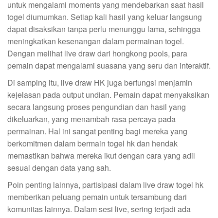
untuk mengalami moments yang mendebarkan saat hasil
togel diumumkan. Setiap kali hasil yang keluar langsung
dapat disaksikan tanpa perlu menunggu lama, sehingga
meningkatkan kesenangan dalam permainan togel.
Dengan melihat live draw dari hongkong pools, para
pemain dapat mengalami suasana yang seru dan interaktif.
Di samping itu, live draw HK juga berfungsi menjamin
kejelasan pada output undian. Pemain dapat menyaksikan
secara langsung proses pengundian dan hasil yang
dikeluarkan, yang menambah rasa percaya pada
permainan. Hal ini sangat penting bagi mereka yang
berkomitmen dalam bermain togel hk dan hendak
memastikan bahwa mereka ikut dengan cara yang adil
sesuai dengan data yang sah.
Poin penting lainnya, partisipasi dalam live draw togel hk
memberikan peluang pemain untuk tersambung dari
komunitas lainnya. Dalam sesi live, sering terjadi ada