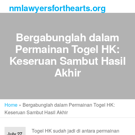
Skip
nmlawyersforthearts.org
to
the
content
Bergabunglah dalam
Permainan Togel HK:
Keseruan Sambut Hasil
Akhir
Home
»
Bergabunglah dalam Permainan Togel HK:
Keseruan Sambut Hasil Akhir
Togel HK sudah jadi di antara permainan
July 27,