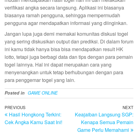
verifikasi angka secara langsung. Aplikasi ini biasanya
biasanya ramah pengguna, sehingga mempermudah
pengguna agar mendapatkan informasi yang diinginkan.
Jangan lupa juga demi memakai komunitas diskusi togel
yang sering diskusikan output dan prediksi. Di dalam forum
ini kamu tidak hanya bisa bisa mendapatkan result HK
lotto, tetapi juga berbagi data dan tips dengan para pemain
togel lainnya. Hal ini dapat merupakan cara yang
menyenangkan untuk tetap berhubungan dengan para
para penggemar togel yang lain.
Posted in
GAME ONLINE
Post
Previous
PREVIOUS
NEXT
N
Hasil Hongkong Terkini:
Keajaiban Langsung SGP:
Post
Po
navigation
Cek Angka Kamu Saat Ini!
Kenapa Semua Pemain
Game Perlu Memahami