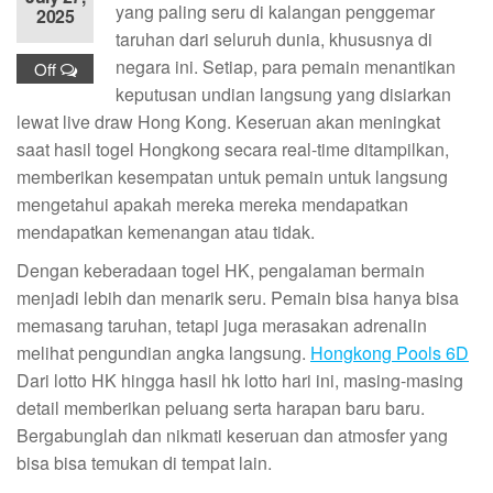
yang paling seru di kalangan penggemar
2025
taruhan dari seluruh dunia, khususnya di
negara ini. Setiap, para pemain menantikan
Off
keputusan undian langsung yang disiarkan
lewat live draw Hong Kong. Keseruan akan meningkat
saat hasil togel Hongkong secara real-time ditampilkan,
memberikan kesempatan untuk pemain untuk langsung
mengetahui apakah mereka mereka mendapatkan
mendapatkan kemenangan atau tidak.
Dengan keberadaan togel HK, pengalaman bermain
menjadi lebih dan menarik seru. Pemain bisa hanya bisa
memasang taruhan, tetapi juga merasakan adrenalin
melihat pengundian angka langsung.
Hongkong Pools 6D
Dari lotto HK hingga hasil hk lotto hari ini, masing-masing
detail memberikan peluang serta harapan baru baru.
Bergabunglah dan nikmati keseruan dan atmosfer yang
bisa bisa temukan di tempat lain.