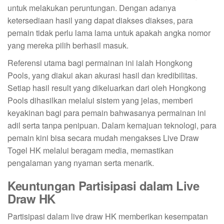
untuk melakukan peruntungan. Dengan adanya
ketersediaan hasil yang dapat diakses diakses, para
pemain tidak perlu lama lama untuk apakah angka nomor
yang mereka pilih berhasil masuk.
Referensi utama bagi permainan ini ialah Hongkong
Pools, yang diakui akan akurasi hasil dan kredibilitas.
Setiap hasil result yang dikeluarkan dari oleh Hongkong
Pools dihasilkan melalui sistem yang jelas, memberi
keyakinan bagi para pemain bahwasanya permainan ini
adil serta tanpa penipuan. Dalam kemajuan teknologi, para
pemain kini bisa secara mudah mengakses Live Draw
Togel HK melalui beragam media, memastikan
pengalaman yang nyaman serta menarik.
Keuntungan Partisipasi dalam Live
Draw HK
Partisipasi dalam live draw HK memberikan kesempatan