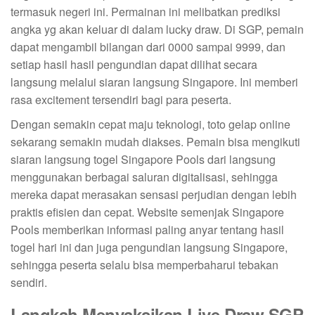
termasuk negeri ini. Permainan ini melibatkan prediksi
angka yg akan keluar di dalam lucky draw. Di SGP, pemain
dapat mengambil bilangan dari 0000 sampai 9999, dan
setiap hasil hasil pengundian dapat dilihat secara
langsung melalui siaran langsung Singapore. Ini memberi
rasa excitement tersendiri bagi para peserta.
Dengan semakin cepat maju teknologi, toto gelap online
sekarang semakin mudah diakses. Pemain bisa mengikuti
siaran langsung togel Singapore Pools dari langsung
menggunakan berbagai saluran digitalisasi, sehingga
mereka dapat merasakan sensasi perjudian dengan lebih
praktis efisien dan cepat. Website semenjak Singapore
Pools memberikan informasi paling anyar tentang hasil
togel hari ini dan juga pengundian langsung Singapore,
sehingga peserta selalu bisa memperbaharui tebakan
sendiri.
Langkah Menyaksikan Live Draw SGP