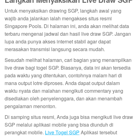
Untuk menyaksikan drawing SGP, langkah awal yang
wajib anda jalankan ialah mengakses situs resmi
Singapore Pools. Di halaman ini, anda akan melihat data
terbaru mengenai jadwal dan hasil live draw SGP. Jangan
lupa anda punya akses internet stabil agar dapat
merasakan transmisi langsung secara mudah.
Sesudah melihat halaman, cari bagian yang menampilkan
live draw bagi togel SGP. Biasanya, data ini akan tersedia
pada waktu yang ditentukan, contohnya malam hari di
mana output lotre diproses. Anda dapat output dalam
waktu nyata dan malahan mengikuti commentary yang
disediakan oleh penyelenggara, dan akan menambah
pengalaman menonton.
Di samping situs resmi, Anda juga bisa mengikuti live draw
SGP melalui aplikasi mobile yang bisa diunduh di
perangkat mobile.
Live Togel SGP
Aplikasi tersebut